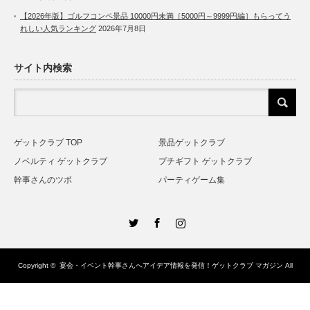
【2026年版】ゴルフコンペ景品 10000円未満［5000円～9999円編］もらってう
れしい人気ランキング
2026年7月8日
サイト内検索
ゲットクラブ TOP
景品ゲットクラブ
ノベルティ ゲットクラブ
プチギフト ゲットクラブ
幹事さんのツボ
パーティゲーム集
Twitter
Facebook
Instagram
Copyright ©
宴会・イベント幹事さんへアイデア情報を発信！ゲットクラブ マガジン
All
rights reserved.