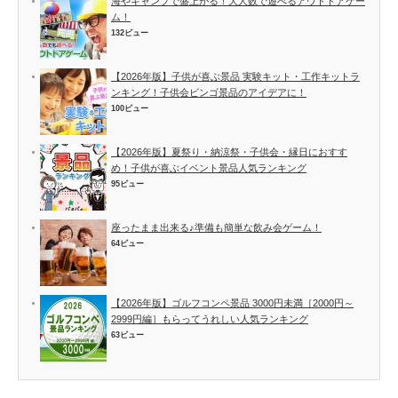
海やキャンプで盛上がる！大人数で遊べるアウトドアゲー
ム！
132ビュー
【2026年版】子供が喜ぶ景品 実験キット・工作キットラ
ンキング！子供会ビンゴ景品のアイデアに！
100ビュー
【2026年版】夏祭り・納涼祭・子供会・縁日におすす
め！子供が喜ぶイベント景品人気ランキング
95ビュー
座ったまま出来る♪準備も簡単な飲み会ゲーム！
64ビュー
【2026年版】ゴルフコンペ景品 3000円未満［2000円～
2999円編］もらってうれしい人気ランキング
63ビュー