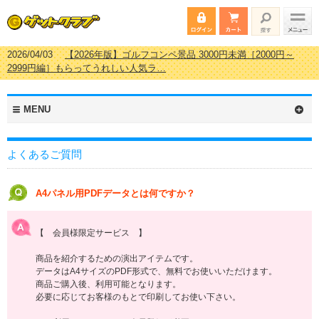
2026/04/03
【2026年版】ゴルフコンペ景品 3000円未満［2000円～
2999円編］もらってうれしい人気ラ…
2026/02/16
【2026年版】結婚式の二次会で貰って嬉しい景品とは？ 更
新しました！
2026/02/03
【2026年版】ゴルフコンペ景品 3000円未満［2000円～
MENU
2999円編］もらってうれしい人気ラ…
2026/07/15
【2026年版】ビンゴゲーム景品おすすめ金額別人気ランキ
ング 更新しました！
よくあるご質問
A4パネル用PDFデータとは何ですか？
【 会員様限定サービス 】
商品を紹介するための演出アイテムです。
データはA4サイズのPDF形式で、無料でお使いいただけます。
商品ご購入後、利用可能となります。
必要に応じてお客様のもとで印刷してお使い下さい。