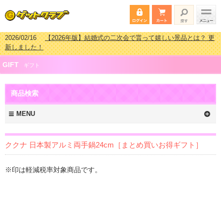
2026/02/16
【2026年版】結婚式の二次会で貰って嬉しい景品とは？ 更
新しました！
2026/02/03
【2026年版】ゴルフコンペ景品 3000円未満［2000円～
GIFT
2999円編］もらってうれしい人気ラ…
ギフト
2026/07/15
【2026年版】ビンゴゲーム景品おすすめ金額別人気ランキ
ング 更新しました！
商品検索
2026/04/03
【2026年版】ゴルフコンペ景品 3000円未満［2000円～
2999円編］もらってうれしい人気ラ…
MENU
ククナ 日本製アルミ両手鍋24cm［まとめ買いお得ギフト］
※印は軽減税率対象商品です。