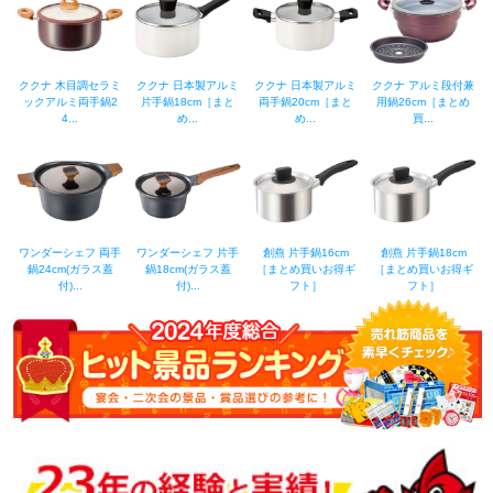
ククナ 木目調セラミ
ククナ 日本製アルミ
ククナ 日本製アルミ
ククナ アルミ段付兼
ックアルミ両手鍋2
片手鍋18cm［まと
両手鍋20cm［まと
用鍋26cm［まとめ
4...
め...
め...
買...
ワンダーシェフ 両手
ワンダーシェフ 片手
創燕 片手鍋16cm
創燕 片手鍋18cm
鍋24cm(ガラス蓋
鍋18cm(ガラス蓋
［まとめ買いお得ギ
［まとめ買いお得ギ
付)...
付)...
フト］
フト］