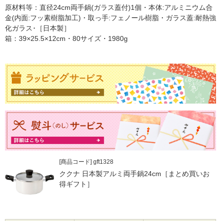
原材料等：直径24cm両手鍋(ガラス蓋付)1個・本体:アルミニウム合
金(内面:フッ素樹脂加工)・取っ手:フェノール樹脂・ガラス蓋:耐熱強
化ガラス･［日本製］
箱：39×25.5×12cm・80サイズ・1980g
[商品コード] gft1328
ククナ 日本製アルミ両手鍋24cm［まとめ買いお
得ギフト］