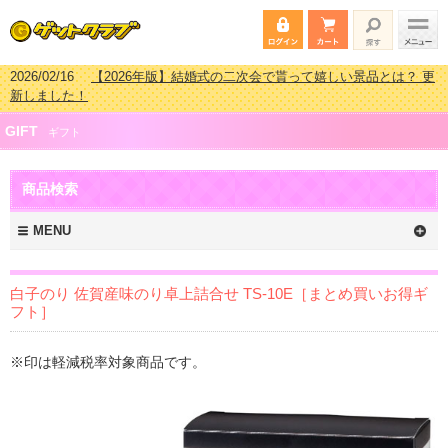
2026/02/16
【2026年版】結婚式の二次会で貰って嬉しい景品とは？ 更
新しました！
2026/02/03
【2026年版】ゴルフコンペ景品 3000円未満［2000円～
GIFT
2999円編］もらってうれしい人気ラ…
ギフト
2026/07/15
【2026年版】ビンゴゲーム景品おすすめ金額別人気ランキ
ング 更新しました！
商品検索
2026/04/03
【2026年版】ゴルフコンペ景品 3000円未満［2000円～
2999円編］もらってうれしい人気ラ…
MENU
白子のり 佐賀産味のり卓上詰合せ TS-10E［まとめ買いお得ギ
フト］
※印は軽減税率対象商品です。