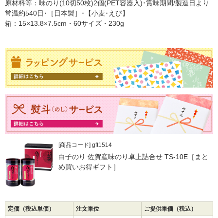
原材料等：味のり(10切50枚)2個(PET容器入)･賞味期間/製造日より
常温約540日･［日本製］･【小麦･えび】
箱：15×13.8×7.5cm・60サイズ・230g
[商品コード] gft1514
白子のり 佐賀産味のり卓上詰合せ TS-10E［まと
め買いお得ギフト］
定価（税込単価）
注文単位
ご提供単価（税込）