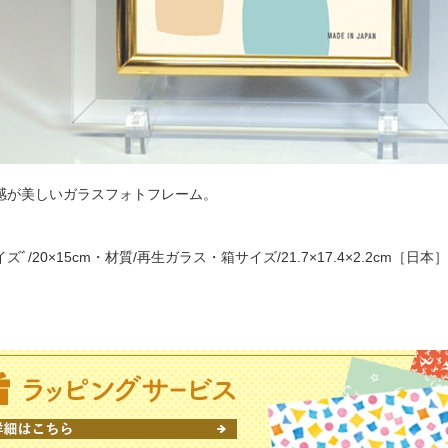
感が美しいガラスフォトフレーム。
ズﾞ/20×15cm・材質/再生ガラス・箱サイズ/21.7×17.4×2.2cm［日本］