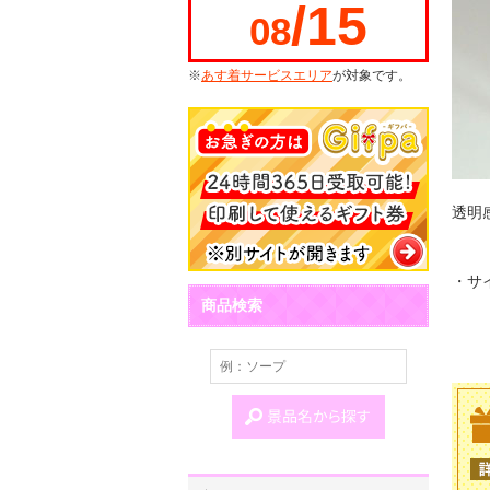
/15
08
※
あす着サービスエリア
が対象です。
透明
・サイ
商品検索