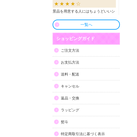
景品を用意する人にはちょうどいいシ
ョップだと思います。
一覧へ
良かったです
ショッピングガイド
商品も直ぐに届き、一つづづ丁寧に梱
ご注文方法
包されいて良かったです。同窓生の集
まりのビンゴで利用しましたが、みん
お支払方法
な喜んでもらえました。
送料・配送
利用しやすい
キャンセル
目録景品をよく利用しています。豪華
返品・交換
で当選した方にとても喜ばれていま
す。手配が早いので便利です。
ラッピング
熨斗
特定商取引法に基づく表示