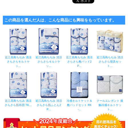
この商品を選んだ人は、こんな商品にも興味をもっています。
近江高島ちぢみ 清涼
近江高島ちぢみ 清涼
近江高島ちぢみ 清涼
近江高島ちぢみ 清涼
さらさらキルトケ
さらさらキルトケ
さらさら敷パッド2
さらさら寝具セッ
ッ...
ッ...
P...
ト...
近江高島ちぢみ 清涼
近江高島ちぢみ 清涼
冷感キルトケット＆
クールエレガント 接
さらさら肌布団 TK...
さらさら肌ふとん2
敷パッドセット RK
触冷感キルトケッ
P...
-...
ト...