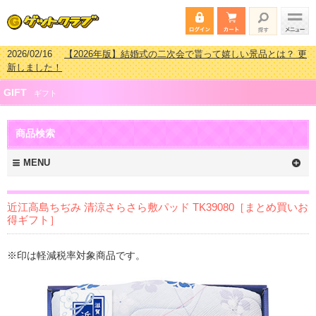
2026/02/16
【2026年版】結婚式の二次会で貰って嬉しい景品とは？ 更
新しました！
2026/02/03
【2026年版】ゴルフコンペ景品 3000円未満［2000円～
GIFT
2999円編］もらってうれしい人気ラ…
ギフト
2026/07/15
【2026年版】ビンゴゲーム景品おすすめ金額別人気ランキ
ング 更新しました！
商品検索
2026/04/03
【2026年版】ゴルフコンペ景品 3000円未満［2000円～
2999円編］もらってうれしい人気ラ…
MENU
近江高島ちぢみ 清涼さらさら敷パッド TK39080［まとめ買いお
得ギフト］
※印は軽減税率対象商品です。