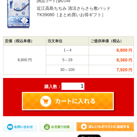
[商品コード] gft2148
近江高島ちぢみ 清涼さらさら敷パッド
TK39080［まとめ買いお得ギフト］
定価（税込単価）
注文単位
ご提供単価（税込）
8,800
1～4
円
8,360
8,800 円
5～29
円
7,920
30～100
円
購入数：