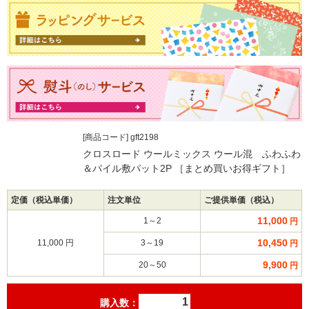
[商品コード] gft2198
クロスロード ウールミックス ウール混 ふわふわ
＆パイル敷パット2P ［まとめ買いお得ギフト］
定価（税込単価）
注文単位
ご提供単価（税込）
11,000
1～2
円
10,450
11,000 円
3～19
円
9,900
20～50
円
購入数：