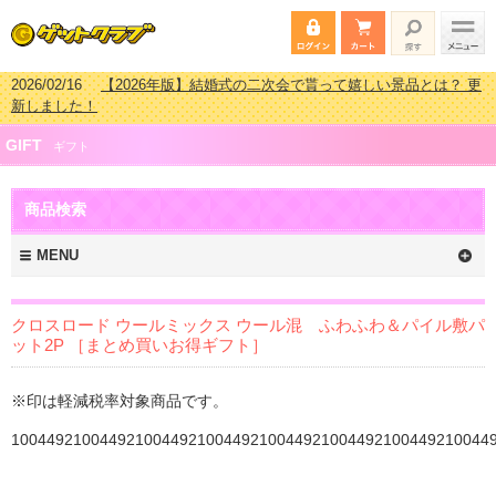
2026/02/16
【2026年版】結婚式の二次会で貰って嬉しい景品とは？ 更
新しました！
2026/02/03
【2026年版】ゴルフコンペ景品 3000円未満［2000円～
GIFT
2999円編］もらってうれしい人気ラ…
ギフト
2026/07/15
【2026年版】ビンゴゲーム景品おすすめ金額別人気ランキ
ング 更新しました！
商品検索
2026/04/03
【2026年版】ゴルフコンペ景品 3000円未満［2000円～
2999円編］もらってうれしい人気ラ…
MENU
クロスロード ウールミックス ウール混 ふわふわ＆パイル敷パ
ット2P ［まとめ買いお得ギフト］
※印は軽減税率対象商品です。
100449210044921004492100449210044921004492100449210044