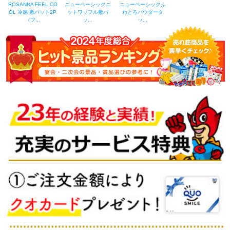
ROSANNA FEEL CO
ニューベーシックニ
ニューベーシックふ
OL 冷感 敷パット2P
ットワッフル敷パ
わとろパウダータ
（フ...
ッ...
ッ...