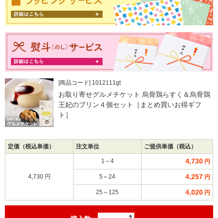
[商品コード] 1012111gt
お取り寄せグルメチケット 烏骨鶏らすく＆烏骨鶏
王妃のプリン４個セット［まとめ買いお得ギフ
ト］
定価（税込単価）
注文単位
ご提供単価（税込）
4,730
1～4
円
4,257
4,730 円
5～24
円
4,020
25～125
円