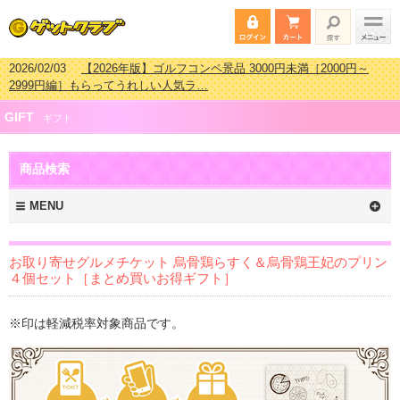
2026/02/03
【2026年版】ゴルフコンペ景品 3000円未満［2000円～
2999円編］もらってうれしい人気ラ…
2026/07/15
【2026年版】ビンゴゲーム景品おすすめ金額別人気ランキ
GIFT
ング 更新しました！
ギフト
2026/04/03
【2026年版】ゴルフコンペ景品 3000円未満［2000円～
2999円編］もらってうれしい人気ラ…
商品検索
2026/02/16
【2026年版】結婚式の二次会で貰って嬉しい景品とは？ 更
新しました！
MENU
お取り寄せグルメチケット 烏骨鶏らすく＆烏骨鶏王妃のプリン
４個セット［まとめ買いお得ギフト］
※印は軽減税率対象商品です。