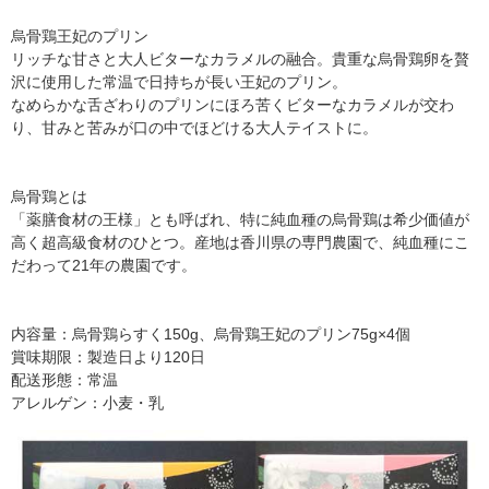
烏骨鶏王妃のプリン
リッチな甘さと大人ビターなカラメルの融合。貴重な烏骨鶏卵を贅
沢に使用した常温で日持ちが長い王妃のプリン。
なめらかな舌ざわりのプリンにほろ苦くビターなカラメルが交わ
り、甘みと苦みが口の中でほどける大人テイストに。
烏骨鶏とは
「薬膳食材の王様」とも呼ばれ、特に純血種の烏骨鶏は希少価値が
高く超高級食材のひとつ。産地は香川県の専門農園で、純血種にこ
だわって21年の農園です。
内容量：烏骨鶏らすく150g、烏骨鶏王妃のプリン75g×4個
賞味期限：製造日より120日
配送形態：常温
アレルゲン：小麦・乳