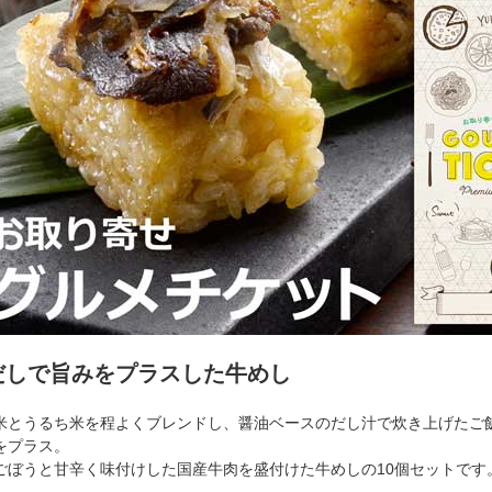
だしで旨みをプラスした牛めし
米とうるち米を程よくブレンドし、醤油ベースのだし汁で炊き上げたご
をプラス。
ごぼうと甘辛く味付けした国産牛肉を盛付けた牛めしの10個セットです