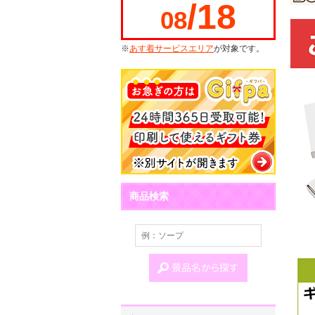
/18
08
※
あす着サービスエリア
が対象です。
商品検索