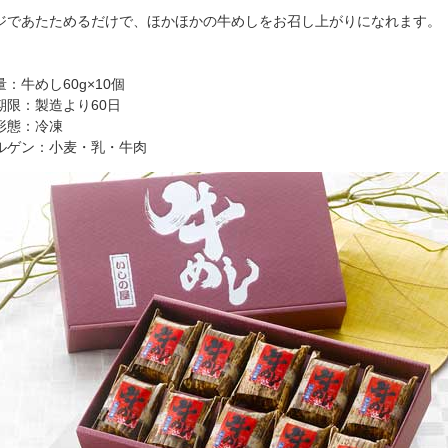
ジであたためるだけで、ほかほかの牛めしをお召し上がりになれます。
：牛めし60g×10個
期限：製造より60日
形態：冷凍
ルゲン：小麦・乳・牛肉