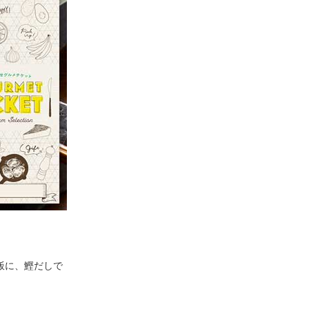
飯に、鰹だしで
。