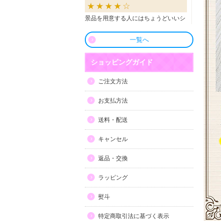
景品を用意する人にはちょうどいいシ
ョップだと思います。
一覧へ
良かったです
ショッピングガイド
商品も直ぐに届き、一つづづ丁寧に梱
ご注文方法
包されいて良かったです。同窓生の集
まりのビンゴで利用しましたが、みん
お支払方法
な喜んでもらえました。
送料・配送
利用しやすい
キャンセル
目録景品をよく利用しています。豪華
返品・交換
で当選した方にとても喜ばれていま
す。手配が早いので便利です。
ラッピング
熨斗
特定商取引法に基づく表示