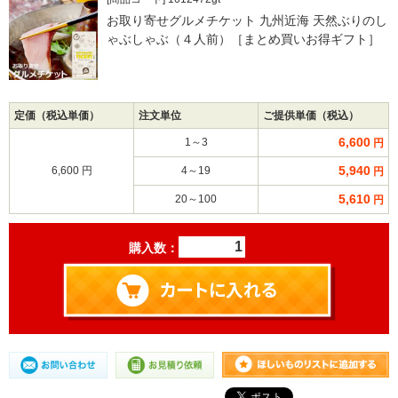
お取り寄せグルメチケット 九州近海 天然ぶりのし
ゃぶしゃぶ（４人前）［まとめ買いお得ギフト］
定価（税込単価）
注文単位
ご提供単価（税込）
6,600
1～3
円
5,940
6,600 円
4～19
円
5,610
20～100
円
購入数：