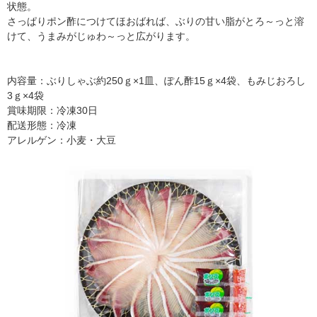
状態。
さっぱりポン酢につけてほおばれば、ぶりの甘い脂がとろ～っと溶
けて、うまみがじゅわ～っと広がります。
内容量：ぶりしゃぶ約250ｇ×1皿、ぽん酢15ｇ×4袋、もみじおろし
3ｇ×4袋
賞味期限：冷凍30日
配送形態：冷凍
アレルゲン：小麦・大豆