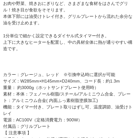
お肉や野菜、焼きおにぎりなど、さまざまな食材をはさんでグリ
ル！焼き目が食欲をそそります。
本体下部には油受けトレイ付き。グリルプレートから流れた余分な
油を受け止めます。
1分単位で細かく設定できるダイヤル式タイマー付き。
上下に大きなヒーターを配置し、中の具材全体に熱が通りやすい構
造です。
カラー：グレージュ、レッド ※引換申込時に選択が可能
サイズ：W285mm×H145mm×D240mm、コード長：約1.3m
重量： 約3000g（ホットサンドプレート使用時）
素材：本体：フェノール樹脂/スチール/アルミニウム合金、プレー
ト：アルミニウム合金( 内面ふっ素樹脂塗膜加工)
機能：タイマー付き、プレート取りはずし可、温度調節、油受けト
レイ
電源：AC100V（定格消費電力：900W）
付属品：グリルプレート
【 注意事項 】