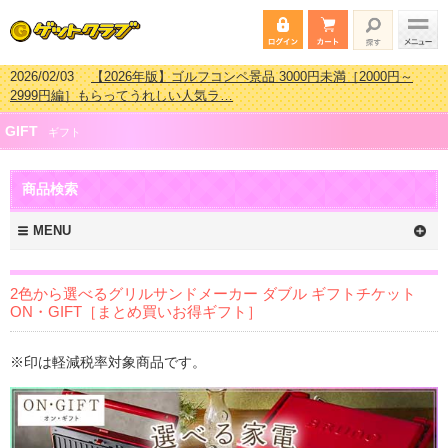
2026/02/03
【2026年版】ゴルフコンペ景品 3000円未満［2000円～
2999円編］もらってうれしい人気ラ…
2026/07/15
【2026年版】ビンゴゲーム景品おすすめ金額別人気ランキ
GIFT
ング 更新しました！
ギフト
2026/04/03
【2026年版】ゴルフコンペ景品 3000円未満［2000円～
2999円編］もらってうれしい人気ラ…
商品検索
2026/02/16
【2026年版】結婚式の二次会で貰って嬉しい景品とは？ 更
新しました！
MENU
2色から選べるグリルサンドメーカー ダブル ギフトチケット
ON・GIFT［まとめ買いお得ギフト］
※印は軽減税率対象商品です。