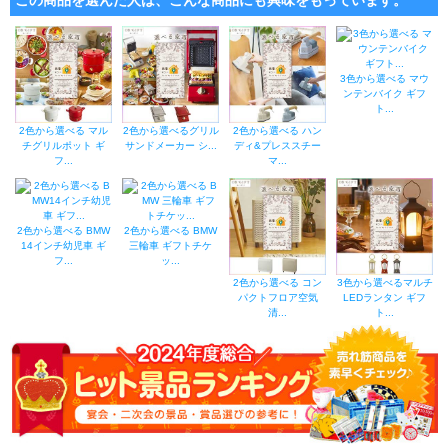
この商品を選んだ人は、こんな商品にも興味をもっています。
3色から選べる マウ
ンテンバイク ギフ
ト...
2色から選べる マル
2色から選べるグリル
2色から選べる ハン
チグリルポット ギ
サンドメーカー シ...
ディ&プレススチー
フ...
マ...
2色から選べる BMW
2色から選べる BMW
14インチ幼児車 ギ
三輪車 ギフトチケ
フ...
ッ...
2色から選べる コン
3色から選べるマルチ
パクトフロア空気
LEDランタン ギフ
清...
ト...