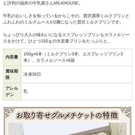
と評判の福井の牛乳屋さんMILKHOUSE。
牛乳のおいしさを知っているからこその、贅沢濃厚ミルクプリンと
ふわふわのミルクムースが2層になった贅沢ミルクプリンです。
ちょっぴり大人の味わいになるエスプレッソプリンもカラメルソー
スをかけて、ひとつ150ｇの大容量プリンをたっぷりと。
150g×6本（ミルクプリン3本、エスプレッソプリン3
内容量
本）、カラメルソース×6袋
賞味期
冷凍30日
限
アレル
乳
ゲン