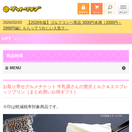
2026/02/03
【2026年版】ゴルフコンペ景品 3000円未満［2000円～
2999円編］もらってうれしい人気ラ…
2026/07/15
【2026年版】ビンゴゲーム景品おすすめ金額別人気ランキ
GIFT
ング 更新しました！
ギフト
2026/04/03
【2026年版】ゴルフコンペ景品 3000円未満［2000円～
2999円編］もらってうれしい人気ラ…
商品検索
2026/02/16
【2026年版】結婚式の二次会で貰って嬉しい景品とは？ 更
新しました！
MENU
お取り寄せグルメチケット 牛乳屋さんの贅沢ミルク＆エスプレ
ッソプリン［まとめ買いお得ギフト］
※印は軽減税率対象商品です。