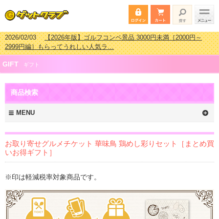
2026/02/03
【2026年版】ゴルフコンペ景品 3000円未満［2000円～
2999円編］もらってうれしい人気ラ…
2026/07/15
【2026年版】ビンゴゲーム景品おすすめ金額別人気ランキ
GIFT
ング 更新しました！
ギフト
2026/04/03
【2026年版】ゴルフコンペ景品 3000円未満［2000円～
2999円編］もらってうれしい人気ラ…
商品検索
2026/02/16
【2026年版】結婚式の二次会で貰って嬉しい景品とは？ 更
新しました！
MENU
お取り寄せグルメチケット 華味鳥 鶏めし彩りセット［まとめ買
いお得ギフト］
※印は軽減税率対象商品です。