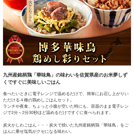
九州産銘柄鶏「華味鳥」の味わいを佐賀県産のお米夢しず
くですぐに美味しいごはん
食べたいときに電子レンジで温めるだけで、簡単にお召し上がりい
ただける４種の鶏めしごはんセット。
ランチや夜食、ちょっと小腹が空いた時にも、容器のまま電子レン
ジで2分～2分30秒ほど温めるだけですぐに食べられます。
炭火かしわごはん・・・炭火で焼いた九州産銘柄鶏「華味鳥」をご
はんに乗せ塩気がクセになる味わい。