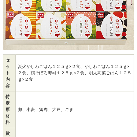
セ
ッ
炭火かしわごはん１２５ｇ×２食、かしわごはん１２５ｇ×
ト
２食、鶏そぼろ寿司１２５ｇ×２食、明太高菜ごはん１２５
内
ｇ×２食
容
特
定
原
卵、小麦、鶏肉、大豆、ごま
材
料
賞