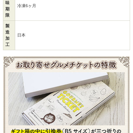
味
冷凍6ヶ月
期
限
製
造
日本
加
工