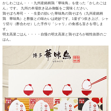
かしわごはん・・・九州産銘柄鶏「華味鳥」を使った「かしわごは
ん」です。 九州の本場炊き込み御飯をご賞味ください。
鶏そぼろ寿司・・・生姜の効いた華味鳥の鶏そぼろ（九州産銘柄
鶏 華味鳥）と酢飯との味わいは絶妙です。1釜ずつ炊き上げ、シャ
リ切り（酢合わせ）した手作り「シャリ」の食感も旨さを増しま
す。
明太高菜ごはん・・・・自慢の明太高菜と鶏そぼろが相性抜群のご
はん。