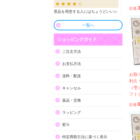
定価
景品を用意する人にはちょうどいいシ
ョップだと思います。
一覧へ
良かったです
ショッピングガイド
商品も直ぐに届き、一つづづ丁寧に梱
ご注文方法
包されいて良かったです。同窓生の集
まりのビンゴで利用しましたが、みん
お支払方法
な喜んでもらえました。
お取
送料・配送
利久
利用しやすい
（壱
キャンセル
フト
目録景品をよく利用しています。豪華
返品・交換
で当選した方にとても喜ばれていま
定価
す。手配が早いので便利です。
ラッピング
熨斗
特定商取引法に基づく表示