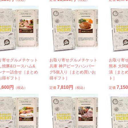
り寄せグルメチケット
お取り寄せグルメチケット
お取り寄
し焼豚&ロースハム&
兵庫 神戸ビーフハンバー
熊本 大阿
ンナー詰合せ［まとめ
グ5個入り［まとめ買いお
漬［まと
お得ギフト］
得ギフト］
ト］
6,600円
7,810円
7,15
（税込）
定価
（税込）
定価