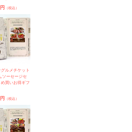
0円
（税込）
せグルメチケット
んソーセージセ
とめ買いお得ギフ
0円
（税込）