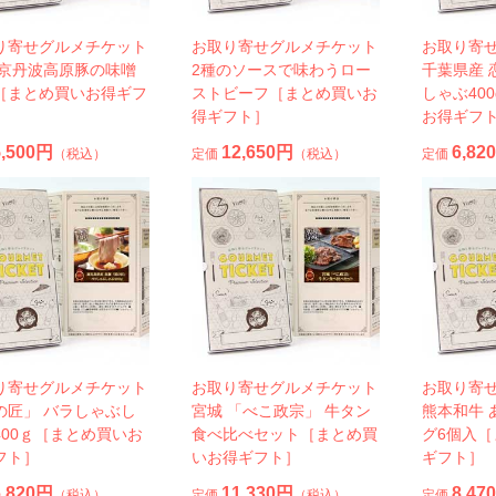
り寄せグルメチケット
お取り寄せグルメチケット
お取り寄
 京丹波高原豚の味噌
2種のソースで味わうロー
千葉県産 
［まとめ買いお得ギフ
ストビーフ［まとめ買いお
しゃぶ40
得ギフト］
お得ギフ
5,500円
12,650円
6,82
（税込）
定価
（税込）
定価
り寄せグルメチケット
お取り寄せグルメチケット
お取り寄
の匠」 バラしゃぶし
宮城 「べこ政宗」 牛タン
熊本和牛 
400ｇ［まとめ買いお
食べ比べセット［まとめ買
グ6個入
フト］
いお得ギフト］
ギフト］
6,820円
11,330円
8,47
（税込）
定価
（税込）
定価