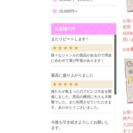
20,000円〜
お取
長野
お客様の声
信州
またリピートします！
買い
定価
様々なジャンルの賞品があるので用途
に合わせて選び甲斐があります！
最高に盛り上がりました
孫たちが集まったのでビンゴ大会を開
催しました。景品の獲得に大人も大興
奮でした。また利用させていただきま
す。ありがとうございました。
お取
神戸
今後も引き続きよろしくお願いし
ス2
ます。
ギフ