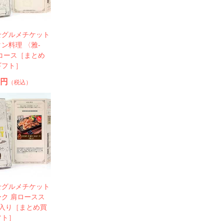
せグルメチケット
ン料理 〈雅-
-〉コース［まとめ
ギフト］
0円
（税込）
せグルメチケット
ク 肩ロースス
枚入り［まとめ買
フト］