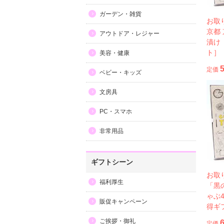
ガーデン・雑貨
お取
京都
アウトドア・レジャー
漬け
ト］
美容・健康
定価
ベビー・キッズ
文房具
PC・スマホ
非常用品
ギフトシーン
お取
福利厚生
「黒
ゃぶ
販促キャンペーン
得ギ
ご挨拶・御礼
定価