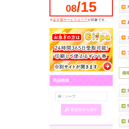
/15
08
※
あす着サービスエリア
が対象です。
価
商品検索