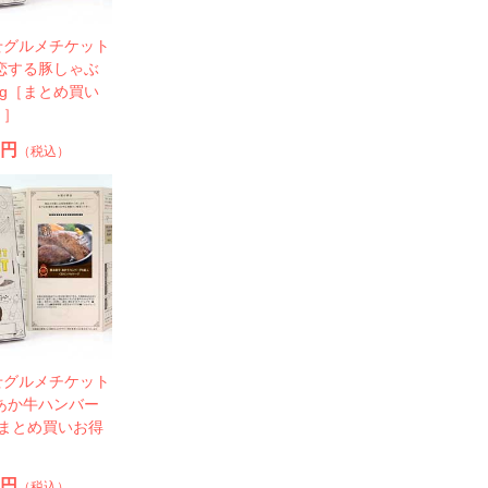
せグルメチケット
恋する豚しゃぶ
0g［まとめ買い
ト］
0円
（税込）
せグルメチケット
あか牛ハンバー
［まとめ買いお得
0円
（税込）