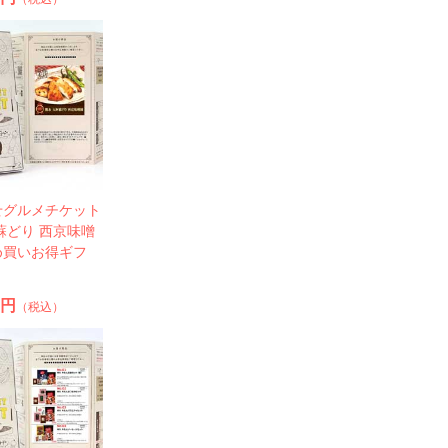
せグルメチケット
蘇どり 西京味噌
め買いお得ギフ
0円
（税込）