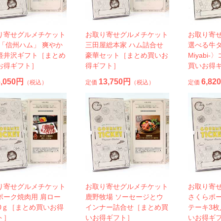
り寄せグルメチケット
お取り寄せグルメチケット
お取り寄
 「信州ハム」 爽やか
三田屋総本家 ハム詰合せ
選べる牛タ
軽井沢ギフト［まとめ
豪華セット［まとめ買いお
Miyabi
お得ギフト］
得ギフト］
買いお得
6,050円
13,750円
6,82
（税込）
定価
（税込）
定価
り寄せグルメチケット
お取り寄せグルメチケット
お取り寄
ポーク焼肉用 肩ロー
鹿野牧場 ソーセージとウ
さくらポー
50ｇ［まとめ買いお得
インナー詰合せ［まとめ買
テーキ3
ト］
いお得ギフト］
いお得ギ