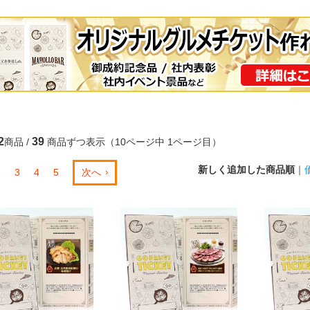
2
39
商品 /
商品ずつ表示（10ページ中 1ページ目）
新しく追加した商品順
｜
2
3
4
5
次へ