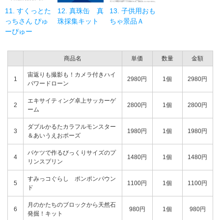
11. すくっとた
12. 真珠缶 真
13. 子供用おも
っちさん ぴゅ
珠採集キット
ちゃ景品Ａ
ーぴゅー
商品名
単価
数量
金額
宙返りも撮影も！カメラ付きハイ
1
2980円
1個
2980円
パワードローン
エキサイティング卓上サッカーゲ
2
2800円
1個
2800円
ーム
ダブルかるたカラフルモンスター
3
1980円
1個
1980円
＆あいうえおポーズ
バケツで作るびっくりサイズのプ
4
1480円
1個
1480円
リンスプリン
すみっコぐらし ポンポンパウン
5
1100円
1個
1100円
ド
月のかたちのブロックから天然石
6
980円
1個
980円
発掘！キット