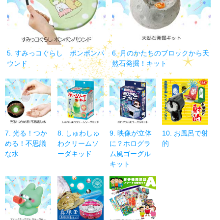
5. すみっコぐらし ポンポンパ
6. 月のかたちのブロックから天
ウンド
然石発掘！キット
7. 光る！つか
8. しゅわしゅ
9. 映像が立体
10. お風呂で射
める！不思議
わクリームソ
に？ホログラ
的
な水
ーダキッド
ム風ゴーグル
キット