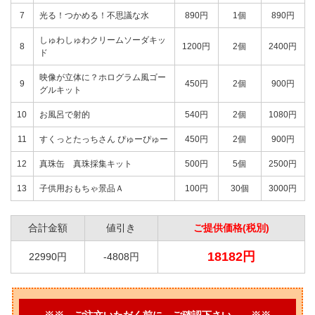
7
光る！つかめる！不思議な水
890円
1個
890円
しゅわしゅわクリームソーダキッ
8
1200円
2個
2400円
ド
映像が立体に？ホログラム風ゴー
9
450円
2個
900円
グルキット
10
お風呂で射的
540円
2個
1080円
11
すくっとたっちさん ぴゅーぴゅー
450円
2個
900円
12
真珠缶 真珠採集キット
500円
5個
2500円
13
子供用おもちゃ景品Ａ
100円
30個
3000円
合計金額
値引き
ご提供価格(税別)
18182円
22990円
-4808円
※※ ご注文いただく前に、ご確認下さい。 ※※