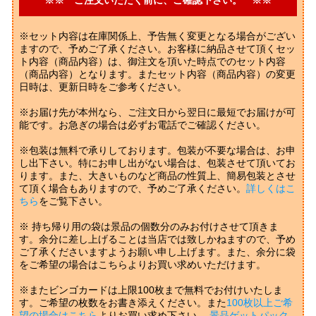
※セット内容は在庫関係上、予告無く変更となる場合がござい
ますので、予めご了承ください。お客様に納品させて頂くセッ
ト内容（商品内容）は、御注文を頂いた時点でのセット内容
（商品内容）となります。またセット内容（商品内容）の変更
日時は、更新日時をご参考ください。
※お届け先が本州なら、ご注文日から翌日に最短でお届けが可
能です。お急ぎの場合は必ずお電話でご確認ください。
※包装は無料で承りしております。包装が不要な場合は、お申
し出下さい。特にお申し出がない場合は、包装させて頂いてお
ります。また、大きいものなど商品の性質上、簡易包装とさせ
て頂く場合もありますので、予めご了承ください。
詳しくはこ
ちら
をご覧下さい。
※ 持ち帰り用の袋は景品の個数分のみお付けさせて頂きま
す。余分に差し上げることは当店では致しかねますので、予め
ご了承くださいますようお願い申し上げます。また、余分に袋
をご希望の場合はこちらよりお買い求めいただけます。
※またビンゴカードは上限100枚まで無料でお付けいたしま
す。ご希望の枚数をお書き添えください。また
100枚以上ご希
望の場合はこちら
よりお買い求め下さい。
景品ゲットパック