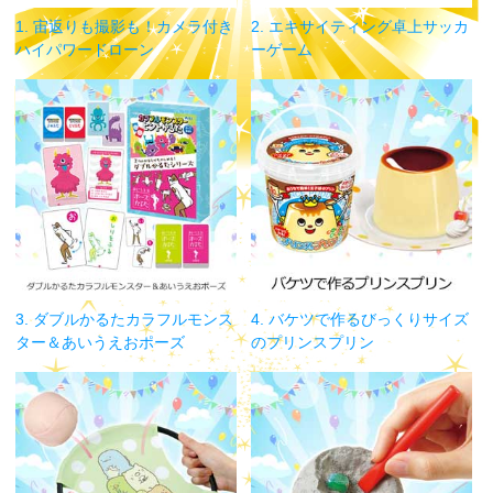
1. 宙返りも撮影も！カメラ付き
2. エキサイティング卓上サッカ
ハイパワードローン
ーゲーム
3. ダブルかるたカラフルモンス
4. バケツで作るびっくりサイズ
ター＆あいうえおポーズ
のプリンスプリン