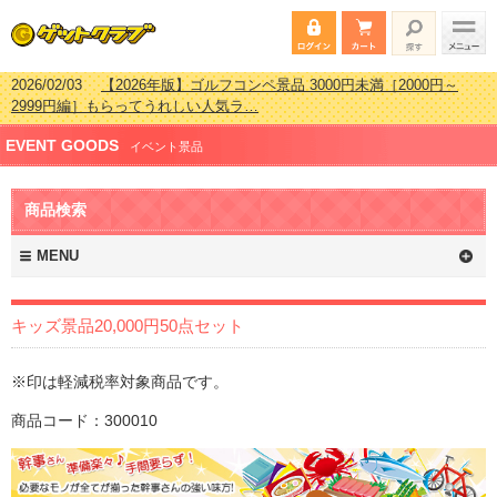
2026/02/03
【2026年版】ゴルフコンペ景品 3000円未満［2000円～
2999円編］もらってうれしい人気ラ…
2026/07/15
【2026年版】ビンゴゲーム景品おすすめ金額別人気ランキ
ング 更新しました！
2026/04/03
【2026年版】ゴルフコンペ景品 3000円未満［2000円～
EVENT GOODS
イベント景品
2999円編］もらってうれしい人気ラ…
2026/02/16
【2026年版】結婚式の二次会で貰って嬉しい景品とは？ 更
新しました！
商品検索
MENU
キッズ景品20,000円50点セット
※印は軽減税率対象商品です。
商品コード：300010