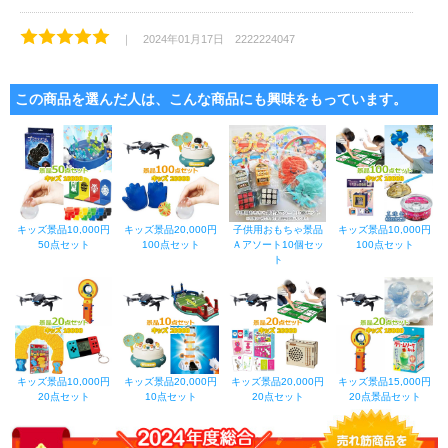
｜ 2024年01月17日 2222224047
子供会用に買いました。
色々入っていますので盛り上がりそうです。
肝心のビンゴマシーンが無い！と焦りましたが、アプリが有るようで至れり尽
この商品を選んだ人は、こんな商品にも興味をもっています。
くせりです。
｜ 2023年09月06日 購入者
一つ一つ丁寧に商品名が書いたシールが貼られていてとても助かりました。
キッズ景品10,000円
キッズ景品20,000円
子供用おもちゃ景品
キッズ景品10,000円
50点セット
100点セット
Ａアソート10個セッ
100点セット
ト
キッズ景品10,000円
キッズ景品20,000円
キッズ景品20,000円
キッズ景品15,000円
20点セット
10点セット
20点セット
20点景品セット