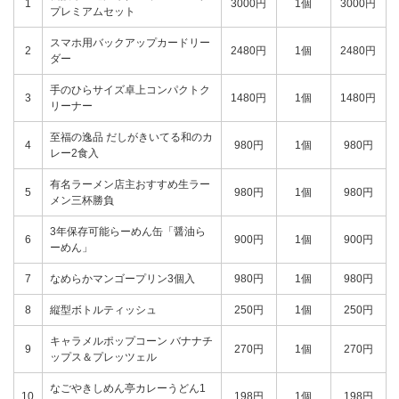
1
3000円
1個
3000円
プレミアムセット
スマホ用バックアップカードリー
2
2480円
1個
2480円
ダー
手のひらサイズ卓上コンパクトク
3
1480円
1個
1480円
リーナー
至福の逸品 だしがきいてる和のカ
4
980円
1個
980円
レー2食入
有名ラーメン店主おすすめ生ラー
5
980円
1個
980円
メン三杯勝負
3年保存可能らーめん缶「醤油ら
6
900円
1個
900円
ーめん」
7
なめらかマンゴープリン3個入
980円
1個
980円
8
縦型ボトルティッシュ
250円
1個
250円
キャラメルポップコーン バナナチ
9
270円
1個
270円
ップス＆プレッツェル
なごやきしめん亭カレーうどん1
10
198円
1個
198円