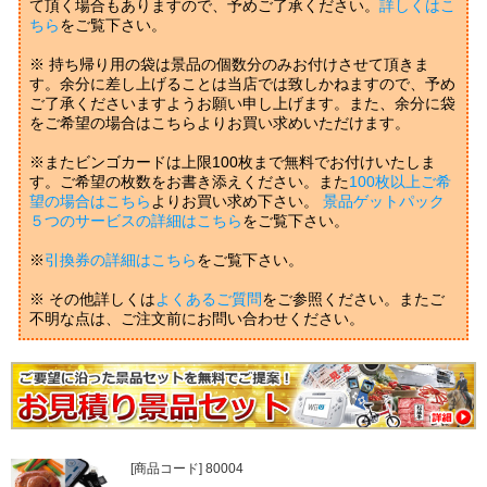
て頂く場合もありますので、予めご了承ください。
詳しくはこ
ちら
をご覧下さい。
※ 持ち帰り用の袋は景品の個数分のみお付けさせて頂きま
す。余分に差し上げることは当店では致しかねますので、予め
ご了承くださいますようお願い申し上げます。また、余分に袋
をご希望の場合はこちらよりお買い求めいただけます。
※またビンゴカードは上限100枚まで無料でお付けいたしま
す。ご希望の枚数をお書き添えください。また
100枚以上ご希
望の場合はこちら
よりお買い求め下さい。
景品ゲットパック
５つのサービスの詳細はこちら
をご覧下さい。
※
引換券の詳細はこちら
をご覧下さい。
※ その他詳しくは
よくあるご質問
をご参照ください。またご
不明な点は、ご注文前にお問い合わせください。
[商品コード] 80004