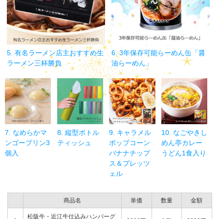
5. 有名ラーメン店主おすすめ生
6. 3年保存可能らーめん缶「醤
ラーメン三杯勝負
油らーめん」
7. なめらかマ
8. 縦型ボトル
9. キャラメル
10. なごやきし
ンゴープリン3
ティッシュ
ポップコーン
めん亭カレー
個入
バナナチップ
うどん1食入り
ス＆プレッツ
ェル
商品名
単価
数量
金額
松阪牛・近江牛仕込みハンバーグ