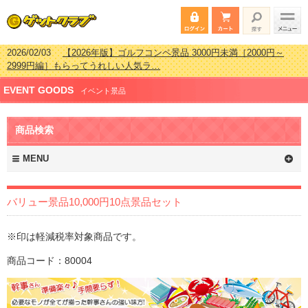
2026/02/03
【2026年版】ゴルフコンペ景品 3000円未満［2000円～
2999円編］もらってうれしい人気ラ…
2026/07/15
【2026年版】ビンゴゲーム景品おすすめ金額別人気ランキ
EVENT GOODS
ング 更新しました！
イベント景品
2026/04/03
【2026年版】ゴルフコンペ景品 3000円未満［2000円～
2999円編］もらってうれしい人気ラ…
商品検索
2026/02/16
【2026年版】結婚式の二次会で貰って嬉しい景品とは？ 更
新しました！
MENU
バリュー景品10,000円10点景品セット
※印は軽減税率対象商品です。
商品コード：80004