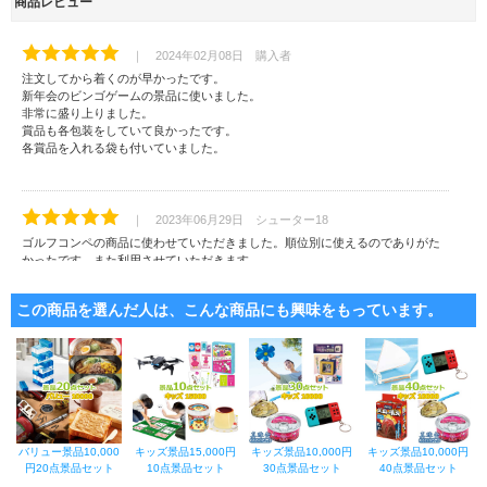
商品レビュー
｜ 2024年02月08日 購入者
注文してから着くのが早かったです。
新年会のビンゴゲームの景品に使いました。
非常に盛り上りました。
賞品も各包装をしていて良かったです。
各賞品を入れる袋も付いていました。
｜ 2023年06月29日 シューター18
ゴルフコンペの商品に使わせていただきました。順位別に使えるのでありがた
かったです。また利用させていただきます。
この商品を選んだ人は、こんな商品にも興味をもっています。
｜ 2017年03月22日 糸永 一彌
リーズナブルで商品もよい
バリュー景品10,000
キッズ景品15,000円
キッズ景品10,000円
キッズ景品10,000円
円20点景品セット
10点景品セット
30点景品セット
40点景品セット