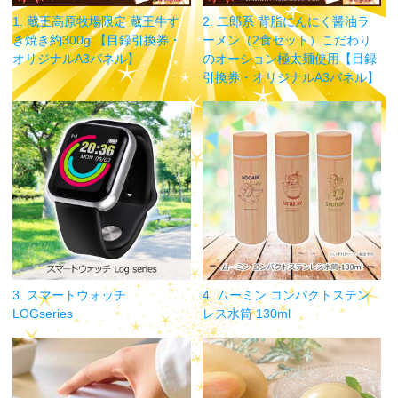
1. 蔵王高原牧場限定 蔵王牛す
2. 二郎系 背脂にんにく醤油ラ
き焼き約300g 【目録引換券・
ーメン（2食セット）こだわり
オリジナルA3パネル】
のオーション極太麺使用【目録
引換券・オリジナルA3パネル】
3. スマートウォッチ
4. ムーミン コンパクトステン
LOGseries
レス水筒 130ml