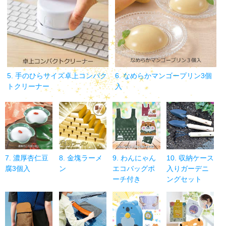
5. 手のひらサイズ卓上コンパク
6. なめらかマンゴープリン3個
トクリーナー
入
7. 濃厚杏仁豆
8. 金塊ラーメ
9. わんにゃん
10. 収納ケース
腐3個入
ン
エコバッグポ
入りガーデニ
ーチ付き
ングセット