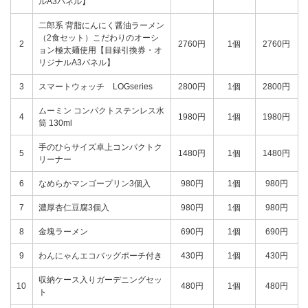
ルA3パネル】
二郎系 背脂にんにく醤油ラーメン
（2食セット）こだわりのオーシ
2
2760円
1個
2760円
ョン極太麺使用【目録引換券・オ
リジナルA3パネル】
3
スマートウォッチ LOGseries
2800円
1個
2800円
ムーミン コンパクトステンレス水
4
1980円
1個
1980円
筒 130ml
手のひらサイズ卓上コンパクトク
5
1480円
1個
1480円
リーナー
6
なめらかマンゴープリン3個入
980円
1個
980円
7
濃厚杏仁豆腐3個入
980円
1個
980円
8
金塊ラーメン
690円
1個
690円
9
わんにゃんエコバッグポーチ付き
430円
1個
430円
収納ケース入りガーデニングセッ
10
480円
1個
480円
ト