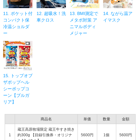
11. ポケット付
12. 超吸水！洗
13. BMI測定で
14. ながら温ア
コンパクト保
車クロス
メタボ対策 ア
イマスク
冷温ショルダ
ニマルボディ
ー
メジャー
15. トップオブ
ザポップヘル
シーポップコ
ーン【ブルガ
リア】
商品名
単価
数量
金額
蔵王高原牧場限定 蔵王牛すき焼き
1
約300g 【目録引換券・オリジナ
5600円
1個
5600円