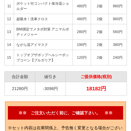
ポケット付コンパクト保冷温ショ
11
480円
2個
960円
ルダー
12
超吸水！洗車クロス
480円
2個
960円
BMI測定でメタボ対策 アニマルボ
13
280円
2個
560円
ディメジャー
14
ながら温アイマスク
190円
2個
380円
トップオブザポップヘルシーポッ
15
120円
2個
240円
プコーン【ブルガリア】
合計金額
値引き
ご提供価格(税別)
18182円
21280円
-3098円
※※ ご注文いただく前に、ご確認下さい。 ※※
※セット内容は在庫関係上、予告無く変更となる場合がござい