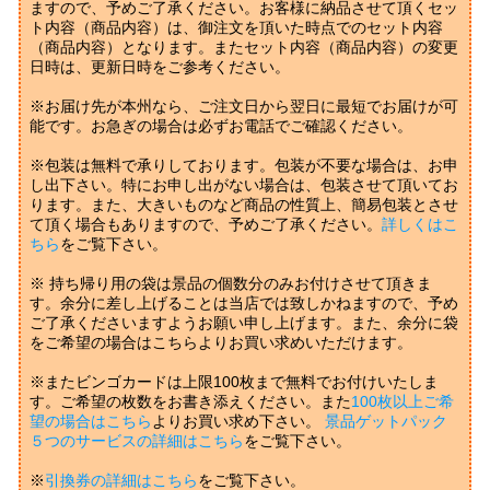
ますので、予めご了承ください。お客様に納品させて頂くセッ
ト内容（商品内容）は、御注文を頂いた時点でのセット内容
（商品内容）となります。またセット内容（商品内容）の変更
日時は、更新日時をご参考ください。
※お届け先が本州なら、ご注文日から翌日に最短でお届けが可
能です。お急ぎの場合は必ずお電話でご確認ください。
※包装は無料で承りしております。包装が不要な場合は、お申
し出下さい。特にお申し出がない場合は、包装させて頂いてお
ります。また、大きいものなど商品の性質上、簡易包装とさせ
て頂く場合もありますので、予めご了承ください。
詳しくはこ
ちら
をご覧下さい。
※ 持ち帰り用の袋は景品の個数分のみお付けさせて頂きま
す。余分に差し上げることは当店では致しかねますので、予め
ご了承くださいますようお願い申し上げます。また、余分に袋
をご希望の場合はこちらよりお買い求めいただけます。
※またビンゴカードは上限100枚まで無料でお付けいたしま
す。ご希望の枚数をお書き添えください。また
100枚以上ご希
望の場合はこちら
よりお買い求め下さい。
景品ゲットパック
５つのサービスの詳細はこちら
をご覧下さい。
※
引換券の詳細はこちら
をご覧下さい。