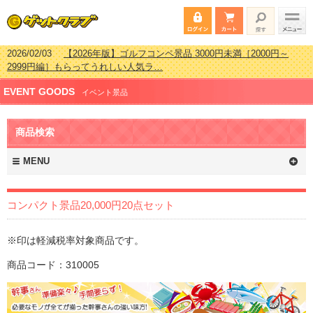
2026/07/15
【2026年版】ビンゴゲーム景品おすすめ金額別人気ランキ
ング 更新しました！
2026/04/03
【2026年版】ゴルフコンペ景品 3000円未満［2000円～
EVENT GOODS
2999円編］もらってうれしい人気ラ…
イベント景品
2026/02/16
【2026年版】結婚式の二次会で貰って嬉しい景品とは？ 更
新しました！
商品検索
2026/02/03
【2026年版】ゴルフコンペ景品 3000円未満［2000円～
2999円編］もらってうれしい人気ラ…
MENU
コンパクト景品20,000円20点セット
※印は軽減税率対象商品です。
商品コード：310005