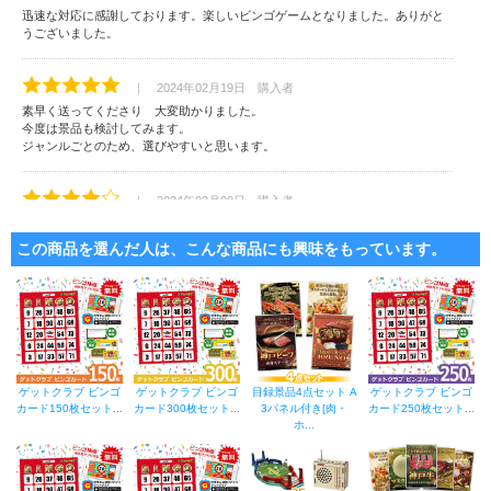
迅速な対応に感謝しております。楽しいビンゴゲームとなりました。ありがと
うございました。
｜ 2024年02月19日 購入者
素早く送ってくださり 大変助かりました。
今度は景品も検討してみます。
ジャンルごとのため、選びやすいと思います。
｜ 2024年02月08日 購入者
個人イベントでビンゴカードを使いたくて、お手頃なこちらを見つけて購入さ
せて頂きました。とにかく届くのが早くてビックリでした！
この商品を選んだ人は、こんな商品にも興味をもっています。
｜ 2024年01月17日 購入者
今回はビンゴカードのみの数百円程度の買い物でしたが、質問対するお返事・
梱包など価格に関係なく丁寧な対応をして頂きました。商品の方もサイトなど
を利用し楽しめ満足するものでした。
ゲットクラブ ビンゴ
ゲットクラブ ビンゴ
目録景品4点セット A
ゲットクラブ ビンゴ
カード150枚セット...
｜ 2023年10月11日 シルバー会
カード300枚セット...
3パネル付き[肉・
カード250枚セット...
ホ...
ビンゴゲーム 一喜一憂し大逆転で盛り上がりました。