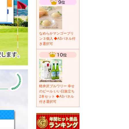
なめらかマンゴープリ
ン３個入 ◆A3パネル付
き選択可
軽井沢ブルワリー 幸せ
のビール いい日旅立ち
2本セット ◆A3パネル
付き選択可