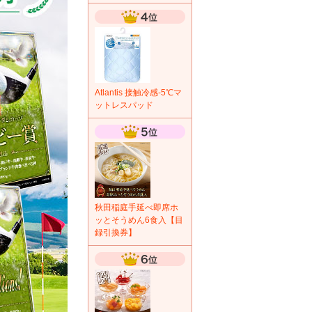
Atlantis 接触冷感-5℃マ
ットレスパッド
秋田稲庭手延べ即席ホ
ッとそうめん6食入【目
録引換券】