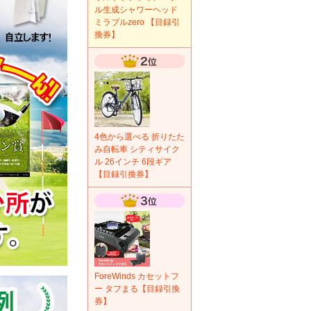
ル生成シャワーヘッド
ミラブルzero 【目録引
換券】
4色から選べる 折りたた
み自転車 シティサイク
ル 26インチ 6段ギア
【目録引換券】
ForeWinds カセットフ
ー タフまる【目録引換
券】