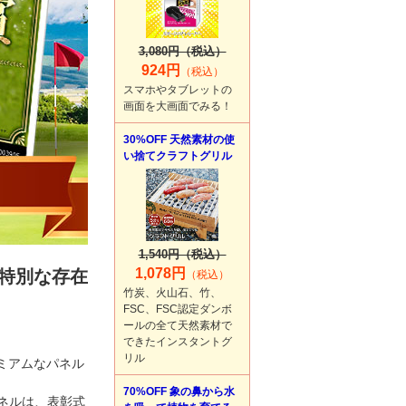
3,080円（税込）
924円
（税込）
スマホやタブレットの
画面を大画面でみる！
30%OFF 天然素材の使
い捨てクラフトグリル
1,540円（税込）
1,078円
特別な存在
（税込）
竹炭、火山石、竹、
FSC、FSC認定ダンボ
ールの全て天然素材で
できたインスタントグ
リル
ミアムなパネル
70%OFF 象の鼻から水
ネルは、表彰式