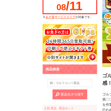
/11
08
※
あす着サービスエリア
が対象です。
商品検索
ゴ
感
ゴル
第〇
を作
人気 景品
景品セット
行わ