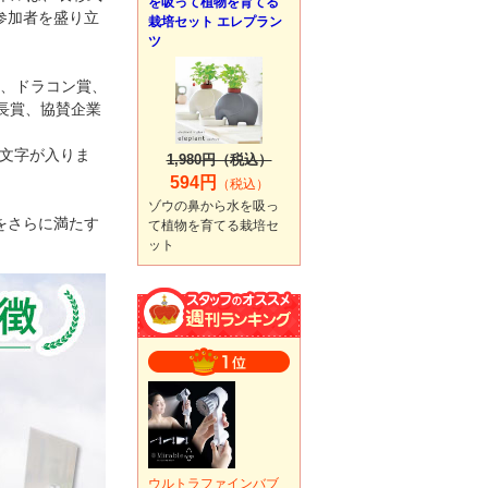
を吸って植物を育てる
参加者を盛り立
栽培セット エレプラン
ツ
賞、ドラコン賞、
長賞、協賛企業
nの文字が入りま
1,980円（税込）
594円
（税込）
ゾウの鼻から水を吸っ
をさらに満たす
て植物を育てる栽培セ
ット
ウルトラファインバブ