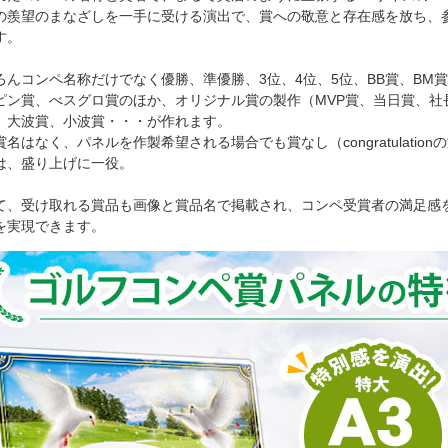
の羨望のまなざしを一手に受ける演出で、賞への敬意と存在感を放ち、
す。
ろんコンペ名称だけでなく優勝、準優勝、3位、4位、5位、BB賞、BM
ピン賞、べスグロ賞のほか、オリジナル賞の製作（MVP賞、当日賞、社
、大波賞、小波賞・・・が作れます。
賞名はなく、パネルを作製希望される場合でも賞なし（congratulatio
は、盛り上げに一役。
て、受け取れる賞品も画像と賞品名で掲載され、コンペ受賞者の満足感
を実現できます。