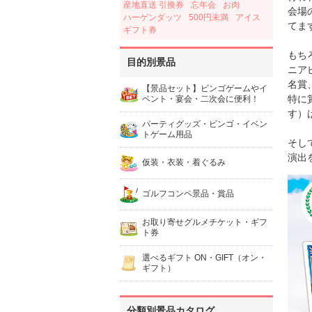
産地直送 引換券
忘年会
お肉
会場
ハーゲンダッツ
500円未満
アイス
てま
ギフト券
もち
目的別景品
ニア
名賞
【景品セット】ビンゴゲームやイ
特に
ベント・宴会・二次会に便利！
す）
パーティグッズ・ビンゴ・イベン
トゲーム用品
そし
演出
仮装・衣装・着ぐるみ
ゴルフコンペ景品・賞品
お取り寄せグルメチケット・ギフ
ト券
選べるギフト ON・GIFT（オン・
ギフト）
分類別景品カタログ