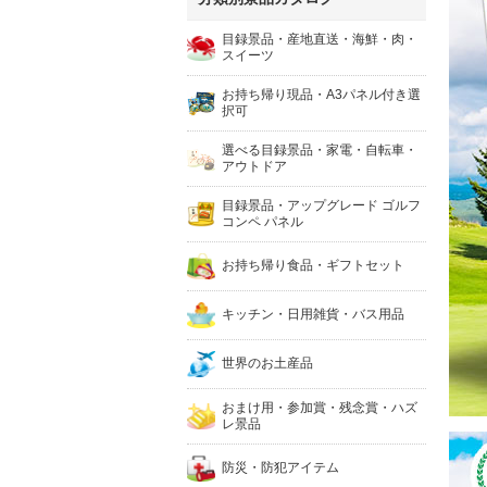
目録景品・産地直送・海鮮・肉・
スイーツ
お持ち帰り現品・A3パネル付き選
択可
選べる目録景品・家電・自転車・
アウトドア
目録景品・アップグレード ゴルフ
コンペ パネル
お持ち帰り食品・ギフトセット
キッチン・日用雑貨・バス用品
世界のお土産品
おまけ用・参加賞・残念賞・ハズ
レ景品
防災・防犯アイテム