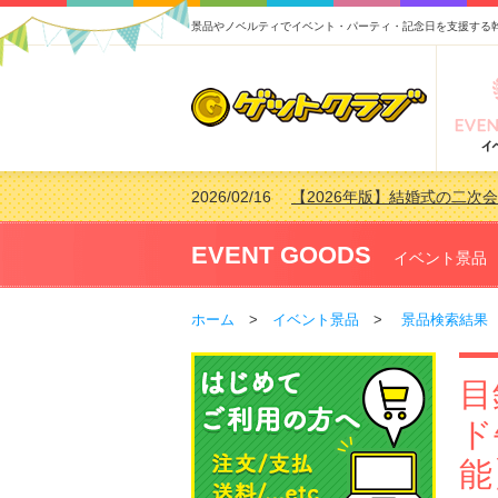
景品やノベルティでイベント・パーティ・記念日を支援する
2026/02/16
【2026年版】結婚式の二次
2026/02/03
【2026年版】ゴルフコンペ景
2026/07/15
【2026年版】ビンゴゲーム
EVENT GOODS
イベント景品
2026/04/03
【2026年版】ゴルフコンペ景
ホーム
>
イベント景品
>
景品検索結果
目
ド
能