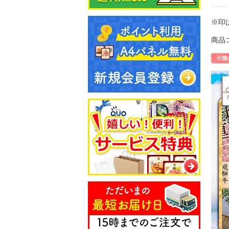
※印
商品コ