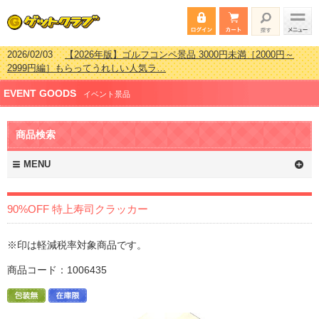
2026/02/03
【2026年版】ゴルフコンペ景品 3000円未満［2000円～
2999円編］もらってうれしい人気ラ…
2026/07/15
【2026年版】ビンゴゲーム景品おすすめ金額別人気ランキ
EVENT GOODS
ング 更新しました！
イベント景品
2026/04/03
【2026年版】ゴルフコンペ景品 3000円未満［2000円～
2999円編］もらってうれしい人気ラ…
商品検索
2026/02/16
【2026年版】結婚式の二次会で貰って嬉しい景品とは？ 更
新しました！
MENU
90%OFF 特上寿司クラッカー
※印は軽減税率対象商品です。
商品コード：1006435