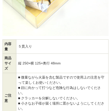
内容
５貫入り
量
商品
サイ
縦 250×横 125×奥行 48mm
ズ
■ 微量ながら火薬を含む製品ですので使用上の注意を守
って楽しくお使いください。
■ 顔に向かって打つなど危険な行為はしないでくださ
い。
ご注
■ クラッカーを分解しないでください。
意
■ 小さなお子様が届く場所に置かないようにしてくださ
い。