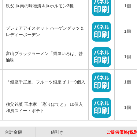
秩父 豚肉の味噌漬＆豚ホルモン3種
1個
プレミアアイスセット ハーゲンダッツ＆
1個
レディーボーデン
富山ブラックラーメン「麺屋いろは」醤
1個
油味
「銀座千疋屋」フルーツ銀座ゼリー9個入
1個
秩父銘菓 玉木家 「彩りぽてと」 10個入
1個
和風スイートポテト
合計金額
値引き
ご提供価格(税別