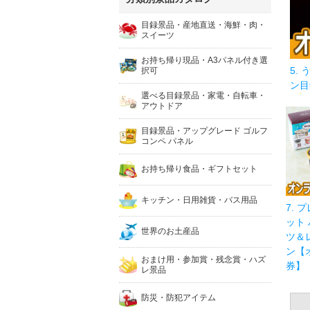
目録景品・産地直送・海鮮・肉・
スイーツ
お持ち帰り現品・A3パネル付き選
5.
択可
ン目
選べる目録景品・家電・自転車・
アウトドア
目録景品・アップグレード ゴルフ
コンペ パネル
お持ち帰り食品・ギフトセット
キッチン・日用雑貨・バス用品
7. 
ット
世界のお土産品
ツ＆
ン【
おまけ用・参加賞・残念賞・ハズ
券】
レ景品
防災・防犯アイテム