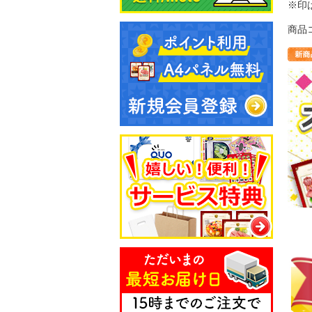
※印
商品コ