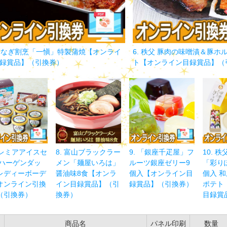
 うなぎ割烹「一愼」特製蒲焼【オンライ
6. 秩父 豚肉の味噌漬＆豚ホ
録賞品】（引換券）
ト【オンライン目録賞品】（
プレミアアイスセ
8. 富山ブラックラー
9. 「銀座千疋屋」フ
10. 
 ハーゲンダッ
メン「麺屋いろは」
ルーツ銀座ゼリー9
「彩りぽ
レディーボーデ
醤油味8食【オンラ
個入【オンライン目
個入 
オンライン引換
イン目録賞品】（引
録賞品】（引換券）
ポテト
（引換券）
換券）
目録賞
商品名
パネル印刷
数量