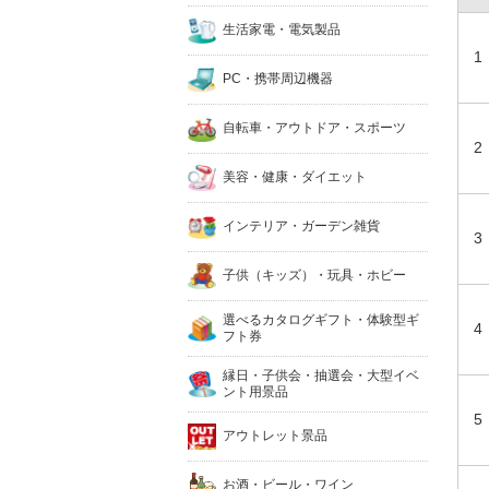
生活家電・電気製品
1
PC・携帯周辺機器
自転車・アウトドア・スポーツ
2
美容・健康・ダイエット
インテリア・ガーデン雑貨
3
子供（キッズ）・玩具・ホビー
選べるカタログギフト・体験型ギ
4
フト券
縁日・子供会・抽選会・大型イベ
ント用景品
5
アウトレット景品
お酒・ビール・ワイン