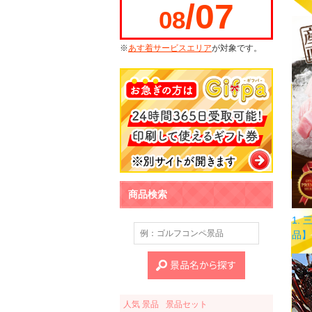
/07
08
※
あす着サービスエリア
が対象です。
商品検索
1.
品】
人気 景品
景品セット