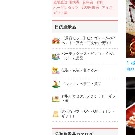
産地直送 引換券
忘年会
お肉
ハーゲンダッツ
500円未満
アイス
ギフト券
目的別景品
【景品セット】ビンゴゲームやイ
ベント・宴会・二次会に便利！
パーティグッズ・ビンゴ・イベン
トゲーム用品
3.
賞品
仮装・衣装・着ぐるみ
ゴルフコンペ景品・賞品
お取り寄せグルメチケット・ギフ
ト券
選べるギフト ON・GIFT（オン・
ギフト）
分類別景品カタログ