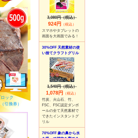
3,080円（税込）
924円
（税込）
スマホやタブレットの
画面を大画面でみる！
30%OFF 天然素材の使
い捨てクラフトグリル
1,540円（税込）
1,078円
（税込）
ブロック
竹炭、火山石、竹、
】（引換券）
FSC、FSC認定ダンボ
ールの全て天然素材で
できたインスタントグ
リル
70%OFF 象の鼻から水