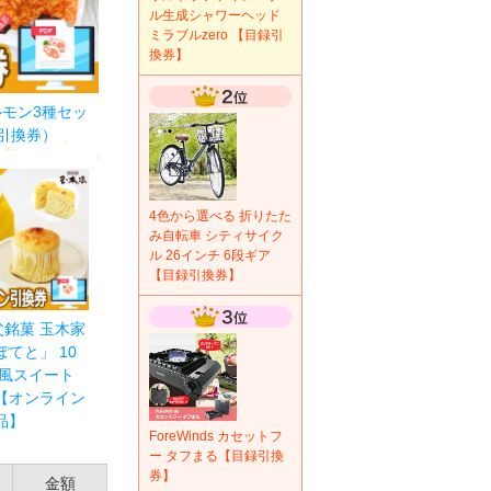
ル生成シャワーヘッド
ミラブルzero 【目録引
換券】
ルモン3種セッ
引換券）
4色から選べる 折りたた
み自転車 シティサイク
ル 26インチ 6段ギア
【目録引換券】
秩父銘菓 玉木家
てと」 10
和風スイート
【オンライン
品】
ForeWinds カセットフ
ー タフまる【目録引換
券】
金額