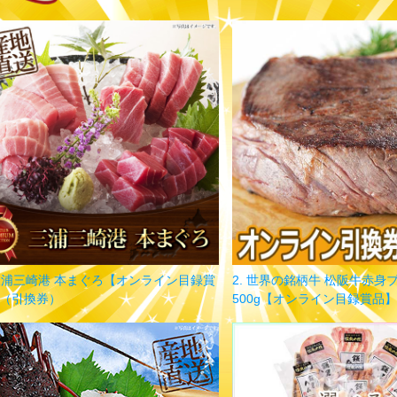
 三浦三崎港 本まぐろ【オンライン目録賞
2. 世界の銘柄牛 松阪牛赤身
（引換券）
500g【オンライン目録賞品