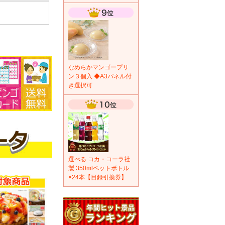
なめらかマンゴープリ
ン３個入 ◆A3パネル付
き選択可
選べる コカ・コーラ社
製 350mlペットボトル
×24本【目録引換券】