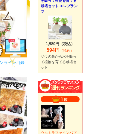
を吸って植物を育てる
栽培セット エレプラン
ツ
1,980円（税込）
594円
（税込）
ゾウの鼻から水を吸っ
て植物を育てる栽培セ
オンライン目録
ット
ウルトラファインバブ