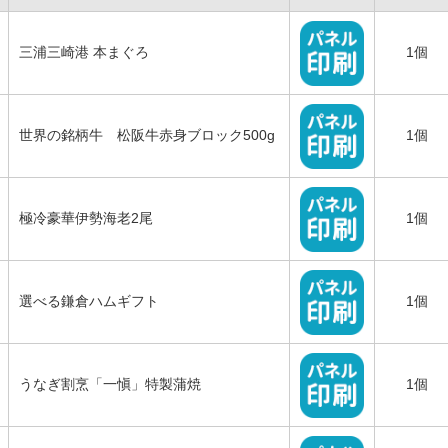
三浦三崎港 本まぐろ
1個
世界の銘柄牛 松阪牛赤身ブロック500g
1個
極冷豪華伊勢海老2尾
1個
選べる鎌倉ハムギフト
1個
うなぎ割烹「一愼」特製蒲焼
1個