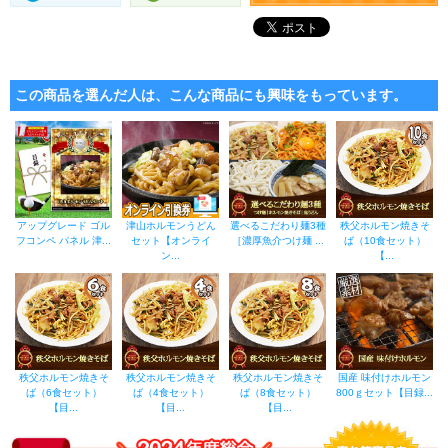
この商品を選んだ人は、こんな商品にも興味をもっています。
アップグレード ゴル
津山ホルモンうどん
選べるこだわり麺3種
秩父ホルモン焼きそ
フコンペ パネル 津...
セット【オンライ
［濃厚魚介つけ麺 ...
ば（10食セット）
ン...
【...
秩父ホルモン焼きそ
秩父ホルモン焼きそ
秩父ホルモン焼きそ
国産 味付けホルモン
ば（6食セット）
ば（4食セット）
ば（8食セット）
800ｇセット【目録...
【目...
【目...
【目...