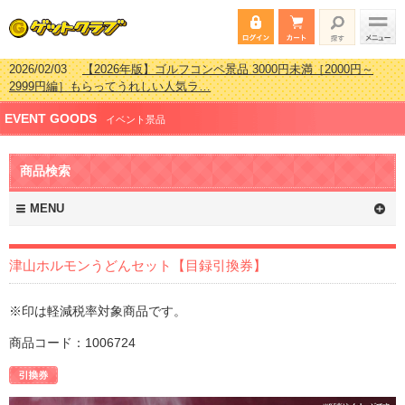
2026/02/03
【2026年版】ゴルフコンペ景品 3000円未満［2000円～
2999円編］もらってうれしい人気ラ…
2026/07/15
【2026年版】ビンゴゲーム景品おすすめ金額別人気ランキ
EVENT GOODS
ング 更新しました！
イベント景品
2026/04/03
【2026年版】ゴルフコンペ景品 3000円未満［2000円～
2999円編］もらってうれしい人気ラ…
商品検索
2026/02/16
【2026年版】結婚式の二次会で貰って嬉しい景品とは？ 更
新しました！
MENU
津山ホルモンうどんセット【目録引換券】
※印は軽減税率対象商品です。
商品コード：1006724