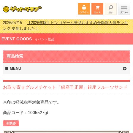
2026/07/15
【2026年版】ビンゴゲーム景品おすすめ金額別人気ランキ
ング 更新しました！
2026/04/03
【2026年版】ゴルフコンペ景品 3000円未満［2000円～
EVENT GOODS
2999円編］もらってうれしい人気ラ…
イベント景品
2026/02/16
【2026年版】結婚式の二次会で貰って嬉しい景品とは？ 更
新しました！
商品検索
2026/02/03
【2026年版】ゴルフコンペ景品 3000円未満［2000円～
2999円編］もらってうれしい人気ラ…
MENU
お取り寄せグルメチケット「銀座千疋屋」銀座フルーツサンド
※印は軽減税率対象商品です。
商品コード：1005527gt