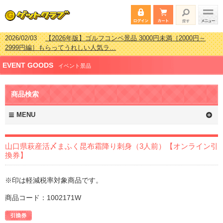
2026/02/03
【2026年版】ゴルフコンペ景品 3000円未満［2000円～
2999円編］もらってうれしい人気ラ…
2026/07/15
【2026年版】ビンゴゲーム景品おすすめ金額別人気ランキ
EVENT GOODS
ング 更新しました！
イベント景品
2026/04/03
【2026年版】ゴルフコンペ景品 3000円未満［2000円～
2999円編］もらってうれしい人気ラ…
商品検索
2026/02/16
【2026年版】結婚式の二次会で貰って嬉しい景品とは？ 更
新しました！
MENU
山口県萩産活〆まふく昆布霜降り刺身（3人前）【オンライン引
換券】
※印は軽減税率対象商品です。
商品コード：1002171W