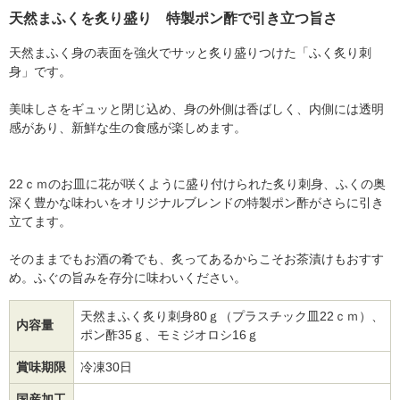
天然まふくを炙り盛り 特製ポン酢で引き立つ旨さ
天然まふく身の表面を強火でサッと炙り盛りつけた「ふく炙り刺
身」です。
美味しさをギュッと閉じ込め、身の外側は香ばしく、内側には透明
感があり、新鮮な生の食感が楽しめます。
22ｃｍのお皿に花が咲くように盛り付けられた炙り刺身、ふくの奥
深く豊かな味わいをオリジナルブレンドの特製ポン酢がさらに引き
立てます。
そのままでもお酒の肴でも、炙ってあるからこそお茶漬けもおすす
め。ふぐの旨みを存分に味わいください。
天然まふく炙り刺身80ｇ（プラスチック皿22ｃｍ）、
内容量
ポン酢35ｇ、モミジオロシ16ｇ
賞味期限
冷凍30日
国産加工