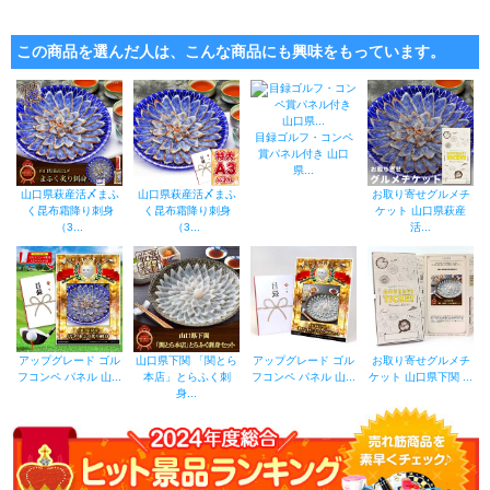
この商品を選んだ人は、こんな商品にも興味をもっています。
目録ゴルフ・コンペ
賞パネル付き 山口
県...
山口県萩産活〆まふ
山口県萩産活〆まふ
お取り寄せグルメチ
く昆布霜降り刺身
く昆布霜降り刺身
ケット 山口県萩産
（3...
（3...
活...
アップグレード ゴル
山口県下関 「関とら
アップグレード ゴル
お取り寄せグルメチ
フコンペ パネル 山...
本店」とらふく刺
フコンペ パネル 山...
ケット 山口県下関 ...
身...