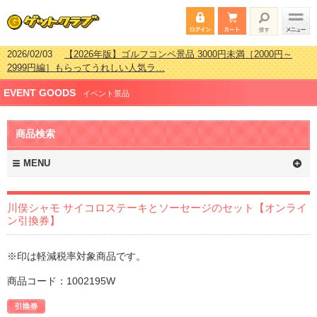
2026/02/03
【2026年版】ゴルフコンペ景品 3000円未満［2000円～
2999円編］もらってうれしい人気ラ…
2026/07/15
【2026年版】ビンゴゲーム景品おすすめ金額別人気ランキ
EVENT GOODS
ング 更新しました！
イベント景品
2026/04/03
【2026年版】ゴルフコンペ景品 3000円未満［2000円～
2999円編］もらってうれしい人気ラ…
商品検索
2026/02/16
【2026年版】結婚式の二次会で貰って嬉しい景品とは？ 更
新しました！
MENU
川俣シャモ サイコロステーキとソーセージのセット【オンライ
ン引換券】
※印は軽減税率対象商品です。
商品コード：1002195W