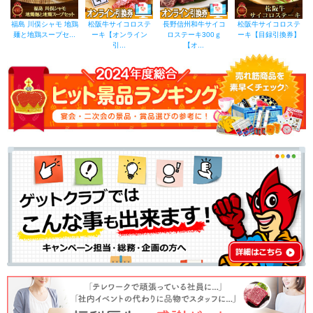
福島 川俣シャモ 地鶏
松阪牛サイコロステ
長野信州和牛サイコ
松阪牛サイコロステ
麺と地鶏スープセ...
ーキ【オンライン
ロステーキ300ｇ
ーキ【目録引換券】
引...
【オ...