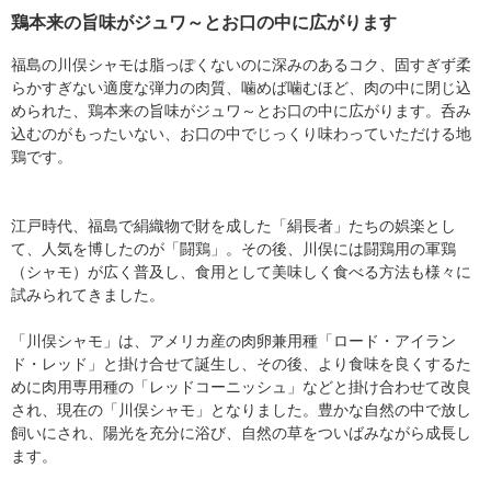
鶏本来の旨味がジュワ～とお口の中に広がります
福島の川俣シャモは脂っぽくないのに深みのあるコク、固すぎず柔
らかすぎない適度な弾力の肉質、噛めば噛むほど、肉の中に閉じ込
められた、鶏本来の旨味がジュワ～とお口の中に広がります。呑み
込むのがもったいない、お口の中でじっくり味わっていただける地
鶏です。
江戸時代、福島で絹織物で財を成した「絹長者」たちの娯楽とし
て、人気を博したのが「闘鶏」。その後、川俣には闘鶏用の軍鶏
（シャモ）が広く普及し、食用として美味しく食べる方法も様々に
試みられてきました。
「川俣シャモ」は、アメリカ産の肉卵兼用種「ロード・アイラン
ド・レッド」と掛け合せて誕生し、その後、より食味を良くするた
めに肉用専用種の「レッドコーニッシュ」などと掛け合わせて改良
され、現在の「川俣シャモ」となりました。豊かな自然の中で放し
飼いにされ、陽光を充分に浴び、自然の草をついばみながら成長し
ます。