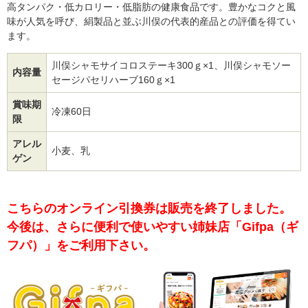
高タンパク・低カロリー・低脂肪の健康食品です。豊かなコクと風
味が人気を呼び、絹製品と並ぶ川俣の代表的産品との評価を得てい
ます。
川俣シャモサイコロステーキ300ｇ×1、川俣シャモソー
内容量
セージパセリハーブ160ｇ×1
賞味期
冷凍60日
限
アレル
小麦、乳
ゲン
こちらのオンライン引換券は販売を終了しました。
今後は、さらに便利で使いやすい姉妹店「Gifpa（ギ
フパ）」をご利用下さい。