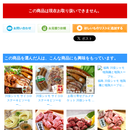
この商品は現在お取り扱いできません。
この商品を選んだ人は、こんな商品にも興味をもっています。
福島 川俣シャモ 地鶏
麺と地鶏スープセ...
川俣シャモ サイコロ
川俣シャモ サイコロ
お取り寄せグルメチ
ステーキとソーセ
ステーキとソーセ
ケット 川俣シャモ ...
ー...
ー...