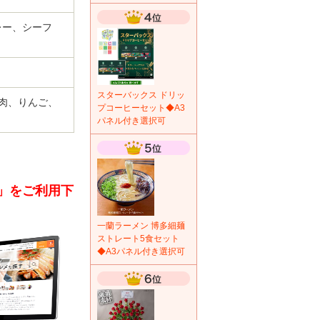
レー、シーフ
スターバックス ドリッ
肉、りんご、
プコーヒーセット◆A3
パネル付き選択可
）」をご利用下
一蘭ラーメン 博多細麺
ストレート5食セット
◆A3パネル付き選択可