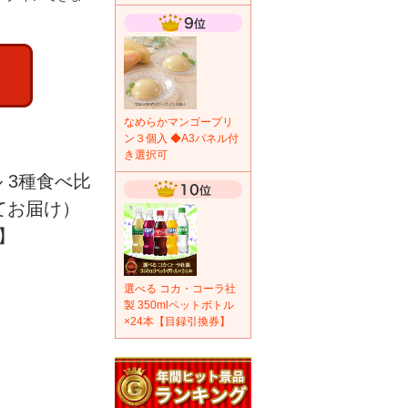
なめらかマンゴープリ
ン３個入 ◆A3パネル付
き選択可
 3種食べ比
てお届け）
】
選べる コカ・コーラ社
製 350mlペットボトル
×24本【目録引換券】