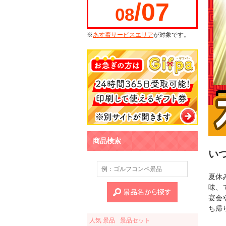
/07
08
※
あす着サービスエリア
が対象です。
商品検索
い
夏休
味、
宴会
ち帰
人気 景品
景品セット