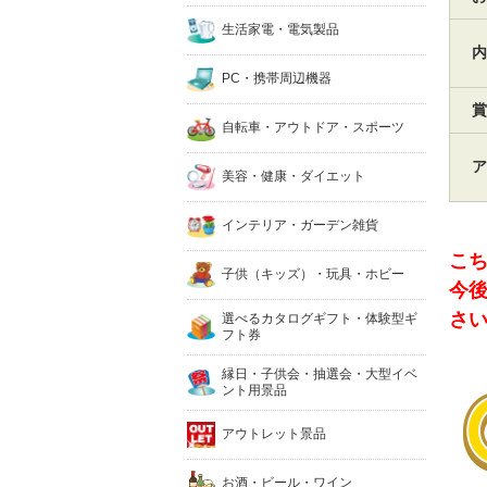
生活家電・電気製品
内
PC・携帯周辺機器
賞
自転車・アウトドア・スポーツ
ア
美容・健康・ダイエット
インテリア・ガーデン雑貨
こ
子供（キッズ）・玩具・ホビー
今後
さ
選べるカタログギフト・体験型ギ
フト券
縁日・子供会・抽選会・大型イベ
ント用景品
アウトレット景品
お酒・ビール・ワイン