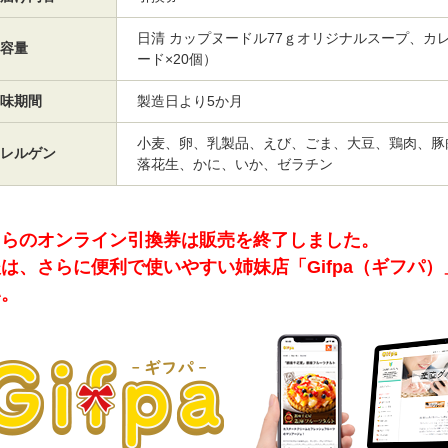
日清 カップヌードル77ｇオリジナルスープ、カ
容量
ード×20個）
味期間
製造日より5か月
小麦、卵、乳製品、えび、ごま、大豆、鶏肉、豚
レルゲン
落花生、かに、いか、ゼラチン
ちらのオンライン引換券は販売を終了しました。
は、さらに便利で使いやすい姉妹店「Gifpa（ギフパ
い。