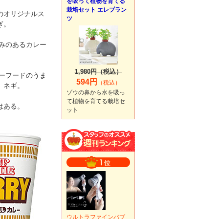
を吸って植物を育てる
栽培セット エレプラン
のオリジナルス
ツ
ぎ。
みのあるカレー
1,980円（税込）
ーフードのうま
594円
（税込）
、ネギ。
ゾウの鼻から水を吸っ
て植物を育てる栽培セ
はある。
ット
ウルトラファインバブ