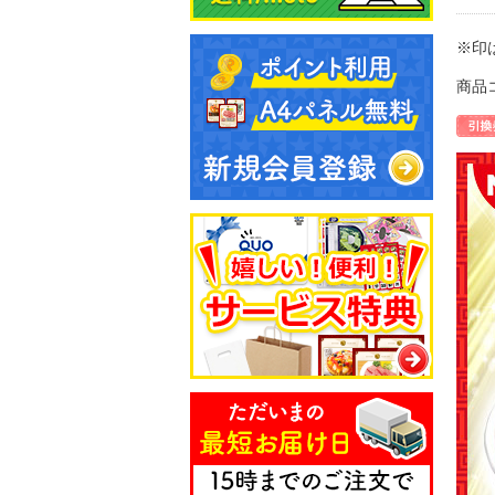
※印
商品コ