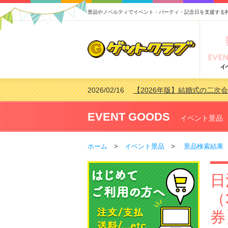
景品やノベルティでイベント・パーティ・記念日を支援する
2026/02/16
【2026年版】結婚式の二次
2026/02/03
【2026年版】ゴルフコンペ景
2026/07/15
【2026年版】ビンゴゲーム
EVENT GOODS
イベント景品
2026/04/03
【2026年版】ゴルフコンペ景
ホーム
>
イベント景品
>
景品検索結果
日
（
券