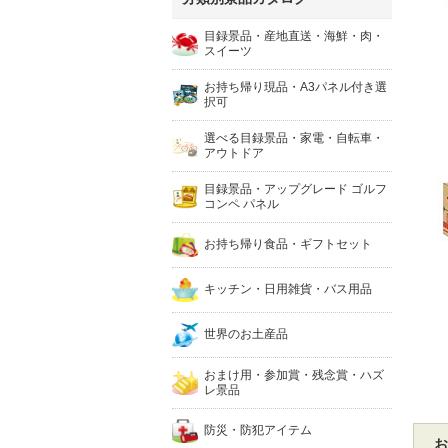
目録景品・産地直送・海鮮・肉・
スイーツ
お持ち帰り現品・A3パネル付き選
択可
選べる目録景品・家電・自転車・
アウトドア
目録景品・アップグレード ゴルフ
コンペ パネル
お持ち帰り食品・ギフトセット
キッチン・日用雑貨・バス用品
世界のお土産品
おまけ用・参加賞・残念賞・ハズ
レ景品
防災・防犯アイテム
お