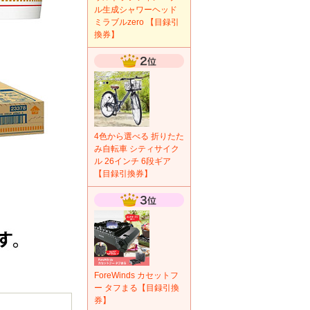
ル生成シャワーヘッド
ミラブルzero 【目録引
換券】
4色から選べる 折りたた
み自転車 シティサイク
ル 26インチ 6段ギア
【目録引換券】
ForeWinds カセットフ
ー タフまる【目録引換
券】