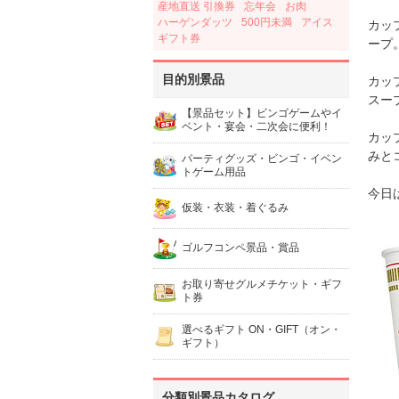
産地直送 引換券
忘年会
お肉
ハーゲンダッツ
500円未満
アイス
カッ
ギフト券
ープ
目的別景品
カッ
スー
【景品セット】ビンゴゲームやイ
ベント・宴会・二次会に便利！
カッ
みと
パーティグッズ・ビンゴ・イベン
トゲーム用品
今日
仮装・衣装・着ぐるみ
ゴルフコンペ景品・賞品
お取り寄せグルメチケット・ギフ
ト券
選べるギフト ON・GIFT（オン・
ギフト）
分類別景品カタログ