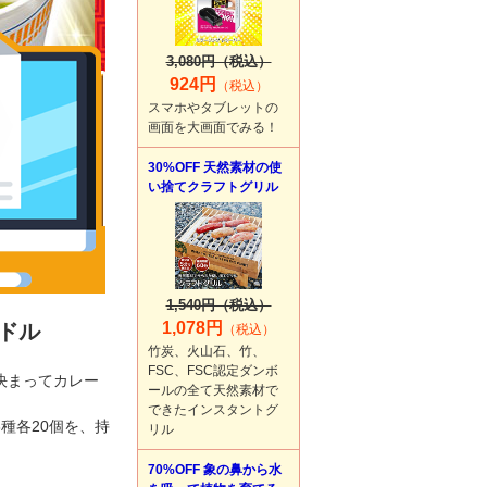
3,080円（税込）
924円
（税込）
スマホやタブレットの
画面を大画面でみる！
30%OFF 天然素材の使
い捨てクラフトグリル
1,540円（税込）
1,078円
ドル
（税込）
竹炭、火山石、竹、
FSC、FSC認定ダンボ
決まってカレー
ールの全て天然素材で
できたインスタントグ
種各20個を、持
リル
70%OFF 象の鼻から水