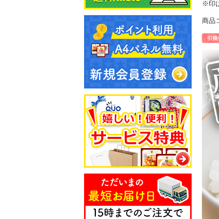
※印
商品コ