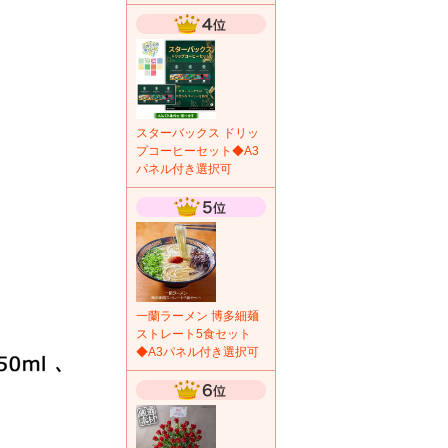
スターバックス ドリッ
プコーヒーセット◆A3
パネル付き選択可
一蘭ラーメン 博多細麺
ストレート5食セット
◆A3パネル付き選択可