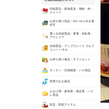
目録景品・産地直送・海鮮・肉・
スイーツ
お持ち帰り現品・A3パネル付き選
択可
選べる目録景品・家電・自転車・
アウトドア
目録景品・アップグレード ゴルフ
コンペ パネル
お持ち帰り食品・ギフトセット
キッチン・日用雑貨・バス用品
世界のお土産品
おまけ用・参加賞・残念賞・ハズ
レ景品
防災・防犯アイテム