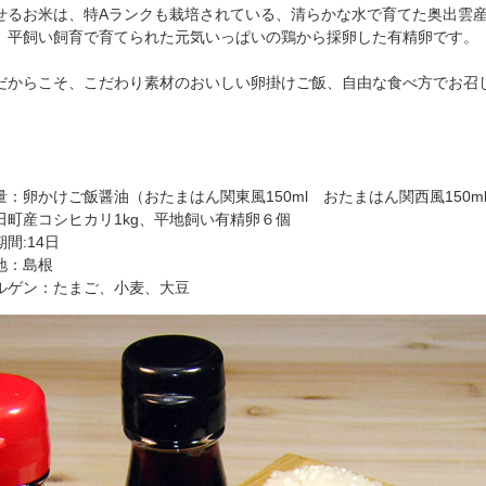
せるお米は、特Aランクも栽培されている、清らかな水で育てた奥出雲
、平飼い飼育で育てられた元気いっぱいの鶏から採卵した有精卵です。
だからこそ、こだわり素材のおいしい卵掛けご飯、自由な食べ方でお召
量：卵かけご飯醤油（おたまはん関東風150ml おたまはん関西風150m
田町産コシヒカリ1kg、平地飼い有精卵６個
間:14日
地：島根
ルゲン：たまご、小麦、大豆