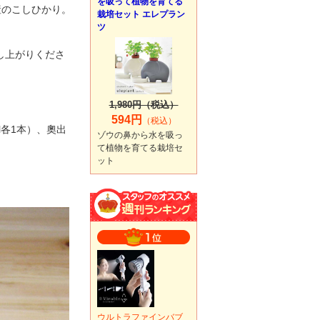
を吸って植物を育てる
産のこしひかり。
栽培セット エレプラン
ツ
し上がりくださ
1,980円（税込）
594円
（税込）
l各1本）、奧出
ゾウの鼻から水を吸っ
て植物を育てる栽培セ
ット
ウルトラファインバブ