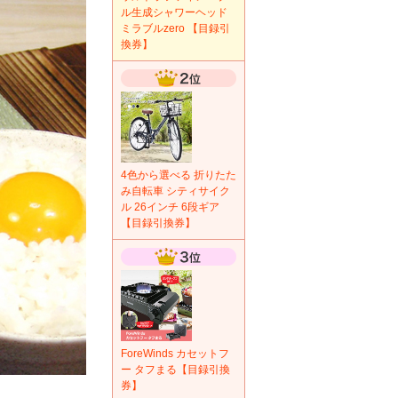
ル生成シャワーヘッド
ミラブルzero 【目録引
換券】
4色から選べる 折りたた
み自転車 シティサイク
ル 26インチ 6段ギア
【目録引換券】
ForeWinds カセットフ
ー タフまる【目録引換
券】