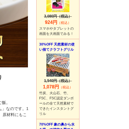
3,080円（税込）
924円
（税込）
スマホやタブレットの
画面を大画面でみる！
30%OFF 天然素材の使
い捨てクラフトグリル
り
1,540円（税込）
1,078円
（税込）
竹炭、火山石、竹、
FSC、FSC認定ダンボ
ご飯。
ールの全て天然素材で
ん」なのです。1
できたインスタントグ
リル
、原材料にもこ
70%OFF 象の鼻から水