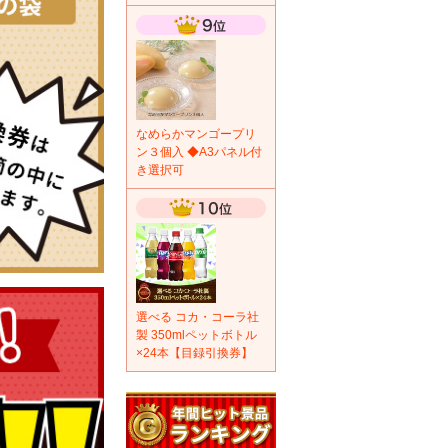
なめらかマンゴープリ
ン３個入 ◆A3パネル付
き選択可
選べる コカ・コーラ社
製 350mlペットボトル
×24本【目録引換券】