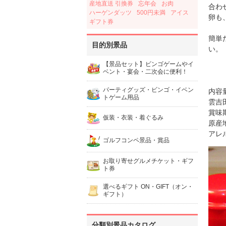
産地直送 引換券
忘年会
お肉
合わ
ハーゲンダッツ
500円未満
アイス
卵も
ギフト券
簡単
目的別景品
い。
【景品セット】ビンゴゲームやイ
ベント・宴会・二次会に便利！
パーティグッズ・ビンゴ・イベン
内容
トゲーム用品
雲吉
賞味期
仮装・衣装・着ぐるみ
原産
アレ
ゴルフコンペ景品・賞品
お取り寄せグルメチケット・ギフ
ト券
選べるギフト ON・GIFT（オン・
ギフト）
分類別景品カタログ