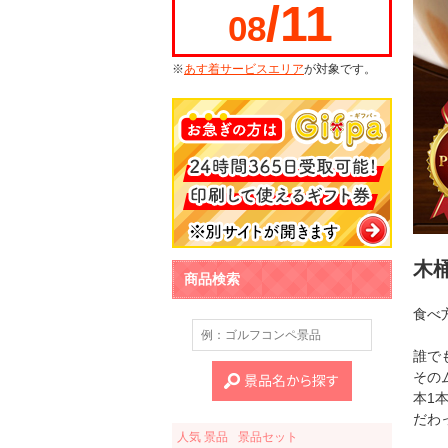
/11
08
※
あす着サービスエリア
が対象です。
木
商品検索
食べ
誰で
その
本1
だわ
人気 景品
景品セット