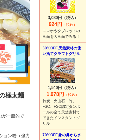
3,080円（税込）
924円
（税込）
スマホやタブレットの
画面を大画面でみる！
30%OFF 天然素材の使
い捨てクラフトグリル
1,540円（税込）
1,078円
の極太麺
（税込）
竹炭、火山石、竹、
FSC、FSC認定ダンボ
。
ールの全て天然素材で
のが一般的で
できたインスタントグ
リル
70%OFF 象の鼻から水
ーション粉（強力