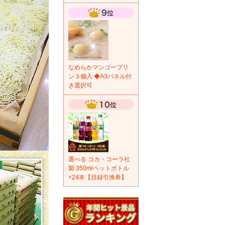
なめらかマンゴープリ
ン３個入 ◆A3パネル付
き選択可
選べる コカ・コーラ社
製 350mlペットボトル
×24本【目録引換券】