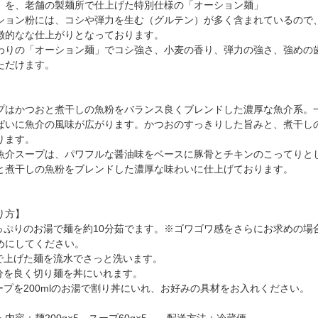
」を、老舗の製麺所で仕上げた特別仕様の「オーション麺」
ション粉には、コシや弾力を生む（グルテン）が多く含まれているので
徴的なな仕上がりとなっております。
わりの「オーション麺」でコシ強さ、小麦の香り、弾力の強さ、強めの
ただけます。
プはかつおと煮干しの魚粉をバランス良くブレンドした濃厚な魚介系。
ぱいに魚介の風味が広がります。かつおのすっきりした旨みと、煮干し
ります。
魚介スープは、パワフルな醤油味をベースに豚骨とチキンのこってりと
と煮干しの魚粉をブレンドした濃厚な味わいに仕上げております。
り方】
たっぷりのお湯で麺を約10分茹でます。※ゴワゴワ感をさらにお求めの場
めにしてください。
茹で上げた麺を流水でさっと洗います。
水分を良く切り麺を丼にいれます。
スープを200mlのお湯で割り丼にいれ、お好みの具材をお入れください。