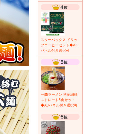
スターバックス ドリッ
プコーヒーセット◆A3
パネル付き選択可
一蘭ラーメン 博多細麺
ストレート5食セット
◆A3パネル付き選択可