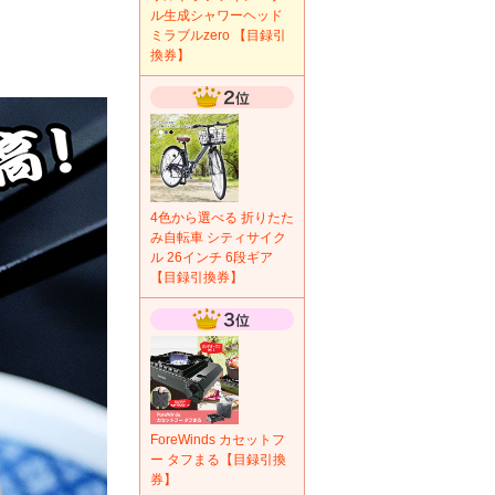
ル生成シャワーヘッド
ミラブルzero 【目録引
換券】
4色から選べる 折りたた
み自転車 シティサイク
ル 26インチ 6段ギア
【目録引換券】
ForeWinds カセットフ
ー タフまる【目録引換
券】