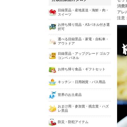
セッ
消費
目録景品・産地直送・海鮮・肉・
アレ
スイーツ
注意
お持ち帰り現品・A3パネル付き選
択可
選べる目録景品・家電・自転車・
アウトドア
目録景品・アップグレード ゴルフ
コンペ パネル
お持ち帰り食品・ギフトセット
キッチン・日用雑貨・バス用品
世界のお土産品
おまけ用・参加賞・残念賞・ハズ
レ景品
防災・防犯アイテム