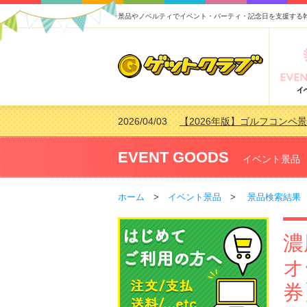
景品やノベルティでイベント・パーティ・記念日を支援する
2026/04/03
【2026年版】ゴルフコンペ景
2026/02/16
【2026年版】結婚式の二次
2026/02/03
【2026年版】ゴルフコンペ景
EVENT GOODS
イベント景品
2026/07/15
【2026年版】ビンゴゲーム
ホーム
>
イベント景品
>
景品検索結果
濃
オ
券