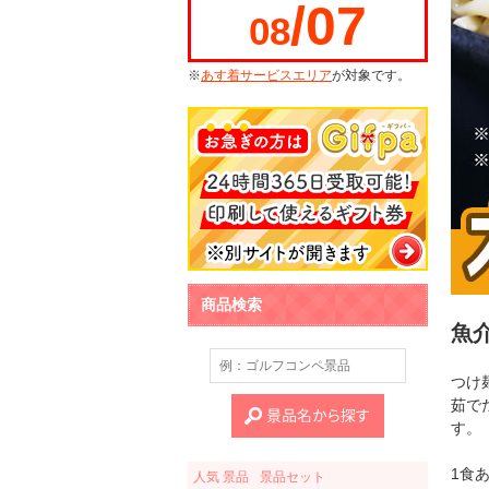
/07
08
※
あす着サービスエリア
が対象です。
商品検索
魚
つけ
茹で
す。
1食
人気 景品
景品セット