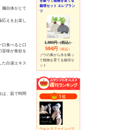
を吸って植物を育てる
栽培セット エレプラン
、麺自体がとて
ツ
歯応えをお楽し
1,980円（税込）
一口食べると口
594円
（税込）
の旨味が食欲を
ゾウの鼻から水を吸っ
て植物を育てる栽培セ
した白湯エキス
ット
合は、茹で時間
ウルトラファインバブ