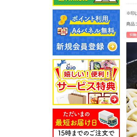
※印
商品コ