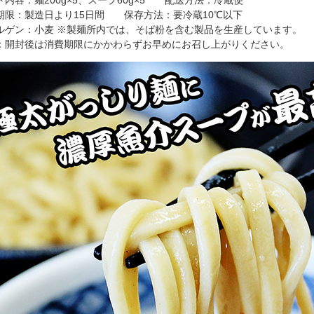
ト内容：麺200g×5、スープ60g×5 配送方法：冷蔵便
期限：製造日より15日間 保存方法：要冷蔵10℃以下
ルゲン：小麦 ※製麺所内では、そば粉を含む製品を生産しています。
：開封後は消費期限にかかわらずお早めにお召し上がりください。