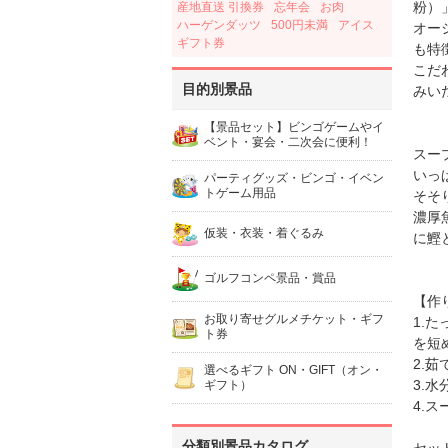
粉）
産地直送 引換券
忘年会
お肉
ハーゲンダッツ
500円未満
アイス
オー
ギフト券
も特
こだ
目的別景品
みい
【景品セット】ビンゴゲームやイ
ベント・宴会・二次会に便利！
スー
いっ
パーティグッズ・ビンゴ・イベン
トゲーム用品
そそ
濃厚
仮装・衣装・着ぐるみ
に鰹
ゴルフコンペ景品・賞品
【作
お取り寄せグルメチケット・ギフ
1.
ト券
を短
2.
選べるギフト ON・GIFT（オン・
3.
ギフト）
4.
分類別景品カタログ