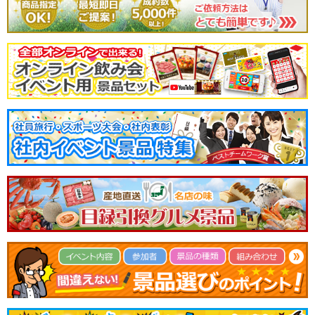
綺麗に梱包していただき、どの商品かがわかるようにしていていただいてて、
またすぐにお送りいただいて大変助かりました。
｜ 2023年11月01日 購入者
特典をいただけるということでレビューします。
よくあるカタログギフトです。価格帯はちょうど良いです。
｜ 2023年10月11日 購入者
イベントの景品として購入しました。
同じショップでいくつか購入したので、
中が分かるようにシールをつけていただけました。
対応も早かったので良かったです。
｜ 2023年10月04日 sumig1231
結婚式の景品用に購入させて頂きました。
持って帰って貰う荷物を軽くしたくてこちらにしたのですが、サイズ感もちょ
うど良くて思っていた通りでした。
｜ 2023年09月04日 あさ538
ビンゴの景品のため購入。
お盆期間で間に合うか心配でしたがお盆明けにすぐ発送していただき間に合い
ました。