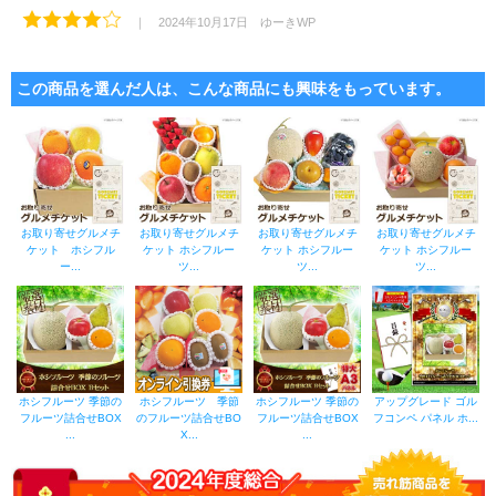
｜ 2024年10月17日 ゆーきWP
ゴルフコンペの景品で使わせていただきました。とても喜ばれ、準備も簡単で
良かったです
この商品を選んだ人は、こんな商品にも興味をもっています。
｜ 2024年10月01日 mizumizu0319
くじの景品にしました。秋の味覚フルーツギフトとして。発送も早くて助かり
ました。
｜ 2024年07月01日 購入者
お取り寄せグルメチ
お取り寄せグルメチ
お取り寄せグルメチ
お取り寄せグルメチ
退職される方に贈りました。
ケット ホシフル
ケット ホシフルー
ケット ホシフルー
ケット ホシフルー
家が遠い方だったので、コンパクトで軽く持ち帰りやすいのが良かったです。
ー...
ツ...
ツ...
ツ...
また、急だったので間に合わないかも！と思ったのですが、夜購入して翌々日
にはポストに届いていて無事に最終日に渡すことができました。
ぜひまた利用したいです。
｜ 2024年06月10日 購入者
入学内祝いで使いました!カタログギフトとりもコンパクトだし、よかったです!
ホシフルーツ 季節の
ホシフルーツ 季節
ホシフルーツ 季節の
アップグレード ゴル
フルーツ詰合せBOX
のフルーツ詰合せBO
フルーツ詰合せBOX
フコンペ パネル ホ...
...
X...
...
｜ 2024年05月20日 ai..♪
発送が早く丁寧でとても助かりました！
ありがとうございました！