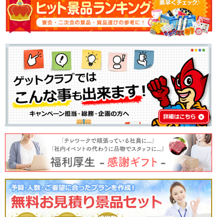
｜ 2024年05月16日 JUNminmin
年に4・5回はコンペ賞品として利用しています
便利で簡単なので重宝しております。
｜ 2024年05月02日 購入者
プレゼントとして、購入。何が届くか楽しみです。よろこんで貰えるといいな
と思います。
包装紙を選べたり手紙がつけれるのも良い。
思ってるよりコンパクトで軽いです。
｜ 2024年01月17日 アッキドンドン
誕生日のプレゼントに贈りました。
希望をかなえて頂き、ありがとうございました。
｜ 2024年01月15日 夜叉0517
忘年会景品景品で購入しました。
驚くほど軽量コンパクトで、当たった人も幹事も運ぶのに負担にならず有り難
かったです。
｜ 2024年01月10日 購入者