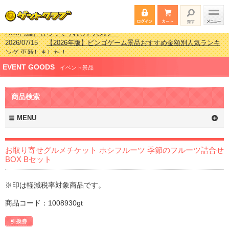
2026/07/15
【2026年版】ビンゴゲーム景品おすすめ金額別人気ランキ
ング 更新しました！
2026/04/03
【2026年版】ゴルフコンペ景品 3000円未満［2000円～
EVENT GOODS
2999円編］もらってうれしい人気ラ…
イベント景品
2026/02/16
【2026年版】結婚式の二次会で貰って嬉しい景品とは？ 更
新しました！
商品検索
2026/02/03
【2026年版】ゴルフコンペ景品 3000円未満［2000円～
2999円編］もらってうれしい人気ラ…
MENU
お取り寄せグルメチケット ホシフルーツ 季節のフルーツ詰合せ
BOX Bセット
※印は軽減税率対象商品です。
商品コード：1008930gt