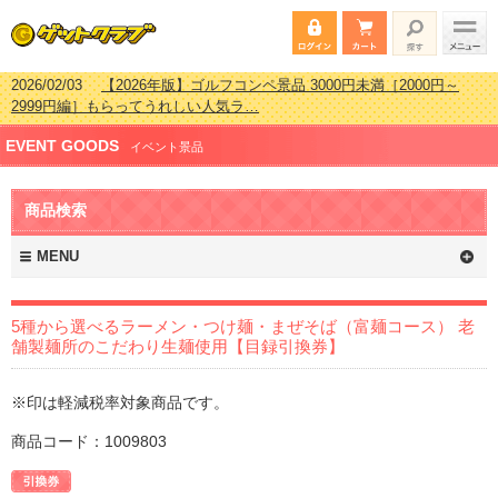
2026/02/03
【2026年版】ゴルフコンペ景品 3000円未満［2000円～
2999円編］もらってうれしい人気ラ…
2026/07/15
【2026年版】ビンゴゲーム景品おすすめ金額別人気ランキ
EVENT GOODS
ング 更新しました！
イベント景品
2026/04/03
【2026年版】ゴルフコンペ景品 3000円未満［2000円～
2999円編］もらってうれしい人気ラ…
商品検索
2026/02/16
【2026年版】結婚式の二次会で貰って嬉しい景品とは？ 更
新しました！
MENU
5種から選べるラーメン・つけ麺・まぜそば（富麺コース） 老
舗製麺所のこだわり生麺使用【目録引換券】
※印は軽減税率対象商品です。
商品コード：1009803