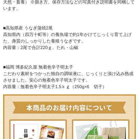
天然・畜養） ※捌き方、保存方法などの写真付き説明書を同梱して
います。
■高知県産 うなぎ蒲焼2尾
高知県内（四万十町等）の養魚場で約1年かけてじっくり育て上げ
た、身質のしっかりした養殖うなぎです。
内容量：2尾で合計220ｇ、たれ・山椒
■福岡 博多紀久屋 無着色辛子明太子
こだわり素材をつかった独自の調味液に、じっくりと漬け込み熟成
させました。安心の無着色辛子明太子です。
内容量：無着色辛子明太子1.5ｋｇ（250g×6 切子）