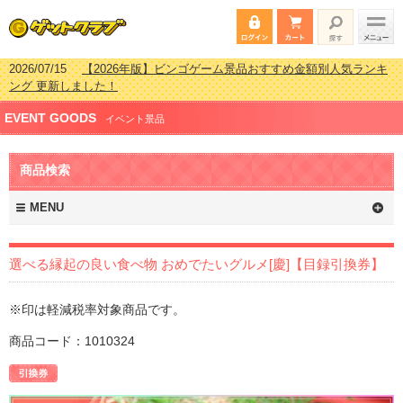
2026/07/15
【2026年版】ビンゴゲーム景品おすすめ金額別人気ランキ
ング 更新しました！
2026/04/03
【2026年版】ゴルフコンペ景品 3000円未満［2000円～
EVENT GOODS
2999円編］もらってうれしい人気ラ…
イベント景品
2026/02/16
【2026年版】結婚式の二次会で貰って嬉しい景品とは？ 更
新しました！
商品検索
2026/02/03
【2026年版】ゴルフコンペ景品 3000円未満［2000円～
2999円編］もらってうれしい人気ラ…
MENU
選べる縁起の良い食べ物 おめでたいグルメ[慶]【目録引換券】
※印は軽減税率対象商品です。
商品コード：1010324