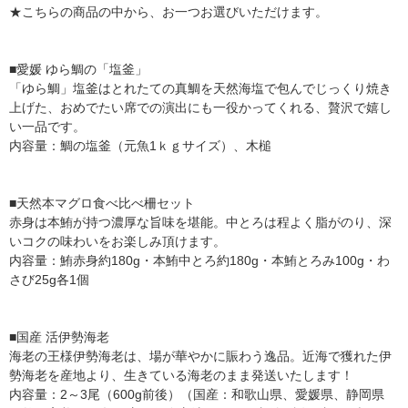
★こちらの商品の中から、お一つお選びいただけます。
■愛媛 ゆら鯛の「塩釜」
「ゆら鯛」塩釜はとれたての真鯛を天然海塩で包んでじっくり焼き
上げた、おめでたい席での演出にも一役かってくれる、贅沢で嬉し
い一品です。
内容量：鯛の塩釜（元魚1ｋｇサイズ）、木槌
■天然本マグロ食べ比べ柵セット
赤身は本鮪が持つ濃厚な旨味を堪能。中とろは程よく脂がのり、深
いコクの味わいをお楽しみ頂けます。
内容量：鮪赤身約180g・本鮪中とろ約180g・本鮪とろみ100g・わ
さび25g各1個
■国産 活伊勢海老
海老の王様伊勢海老は、場が華やかに賑わう逸品。近海で獲れた伊
勢海老を産地より、生きている海老のまま発送いたします！
内容量：2～3尾（600g前後）（国産：和歌山県、愛媛県、静岡県