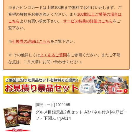
※またビンゴカードは上限100枚まで無料でお付けいたします。ご
希望の枚数をお書き添えください。また
100枚以上ご希望の場合は
こちら
よりお買い求め下さい。
サービス特典の詳細はこちら
をご
覧下さい。
※
引換券の詳細はこちら
をご覧下さい。
※ その他詳しくは
よくあるご質問
をご参照ください。またご不明
な点は、ご注文前にお問い合わせください。
[商品コード] 1011195
グルメ目録景品2点セット A3パネル付き[神戸ビー
フ・下関ふぐ]A014