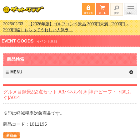
2026/02/03
【2026年版】ゴルフコンペ景品 3000円未満［2000円～
2999円編］もらってうれしい人気ラ…
2026/07/15
【2026年版】ビンゴゲーム景品おすすめ金額別人気ランキ
ング 更新しました！
2026/04/03
【2026年版】ゴルフコンペ景品 3000円未満［2000円～
EVENT GOODS
イベント景品
2999円編］もらってうれしい人気ラ…
2026/02/16
【2026年版】結婚式の二次会で貰って嬉しい景品とは？ 更
新しました！
商品検索
MENU
グルメ目録景品2点セット A3パネル付き[神戸ビーフ・下関ふ
ぐ]A014
※印は軽減税率対象商品です。
商品コード：1011195