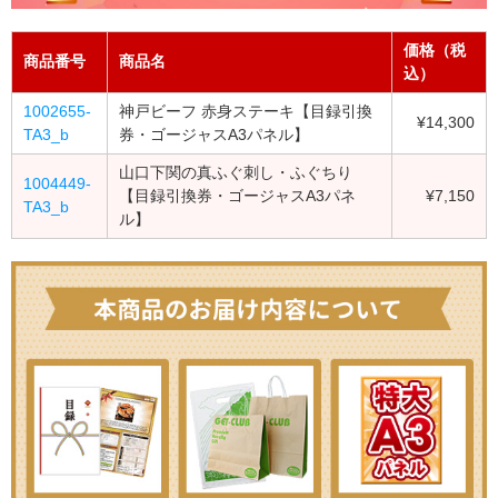
価格（税
商品番号
商品名
込）
1002655-
神戸ビーフ 赤身ステーキ【目録引換
¥14,300
TA3_b
券・ゴージャスA3パネル】
山口下関の真ふぐ刺し・ふぐちり
1004449-
【目録引換券・ゴージャスA3パネ
¥7,150
TA3_b
ル】