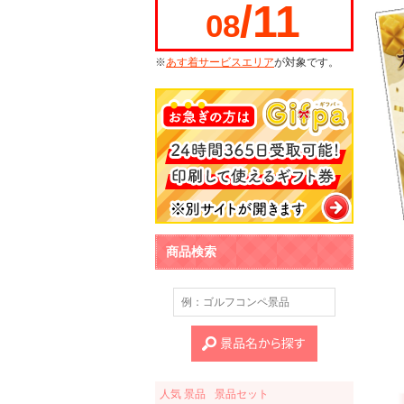
/11
08
※
あす着サービスエリア
が対象です。
商品検索
人気 景品
景品セット