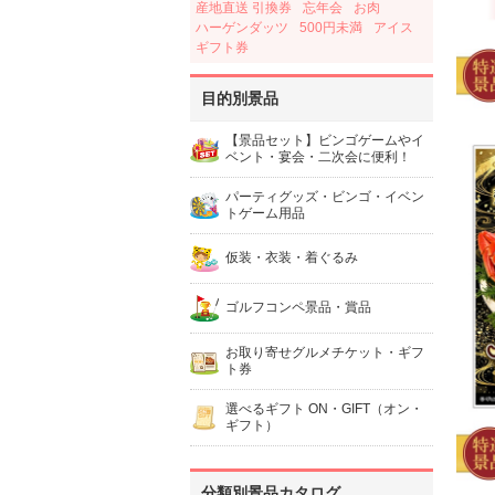
産地直送 引換券
忘年会
お肉
ハーゲンダッツ
500円未満
アイス
ギフト券
目的別景品
【景品セット】ビンゴゲームやイ
ベント・宴会・二次会に便利！
パーティグッズ・ビンゴ・イベン
トゲーム用品
仮装・衣装・着ぐるみ
ゴルフコンペ景品・賞品
お取り寄せグルメチケット・ギフ
ト券
選べるギフト ON・GIFT（オン・
ギフト）
分類別景品カタログ