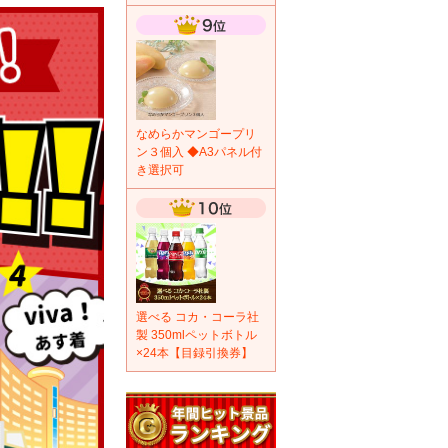
なめらかマンゴープリ
ン３個入 ◆A3パネル付
き選択可
選べる コカ・コーラ社
製 350mlペットボトル
×24本【目録引換券】