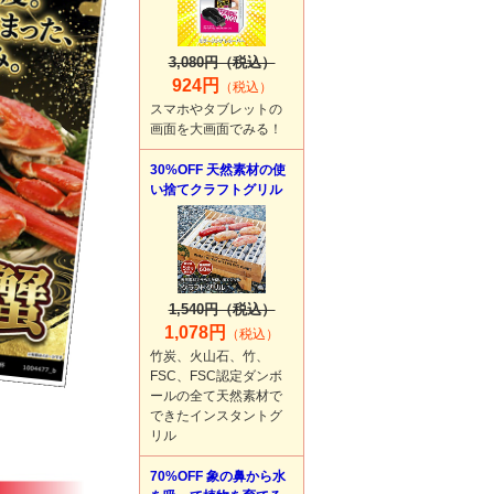
3,080円（税込）
924円
（税込）
スマホやタブレットの
画面を大画面でみる！
30%OFF 天然素材の使
い捨てクラフトグリル
1,540円（税込）
1,078円
（税込）
竹炭、火山石、竹、
FSC、FSC認定ダンボ
ールの全て天然素材で
できたインスタントグ
リル
70%OFF 象の鼻から水