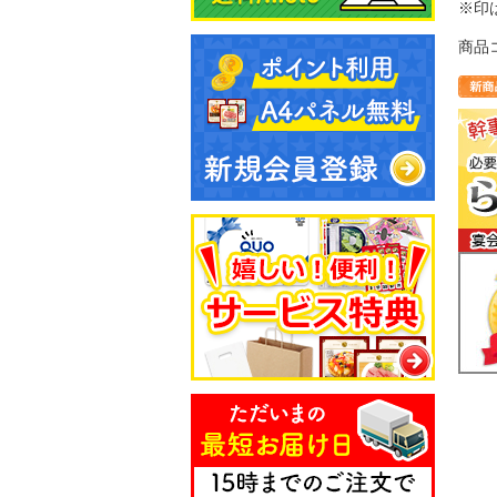
※印
商品コ