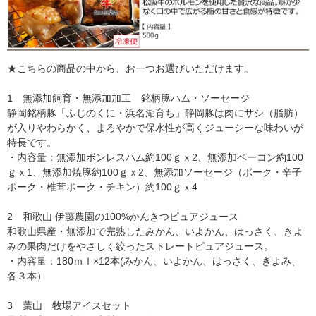
★こちらの商品の中から、お一つお選びいただけます。
1 無添加飼育・無添加加工 銘柄豚ハム・ソーセージ
静岡銘柄豚「ふじのくに・浜名湖育ち」静岡豚は肉にサシ（脂肪）
が入りやわらかく、まろやかで保水性が高くジューシーな味わいが
特長です。
・内容量：無添加ボンレスハム約100ｇｘ2、無添加ベーコン約100
ｇｘ1、無添加焼豚約100ｇｘ2、無添加ソーセージ（ポーク・辛子
ポーク・椎茸ポーク・チキン）約100ｇｘ4
2 和歌山 伊藤農園の100%かんきつピュアジュース
和歌山県産・無添加で完熟したみかん、いよかん、はっさく、きよ
みの果肉だけをやさしく絞ったストレートピュアジュース。
・内容量：180ｍｌ×12本(みかん、いよかん、はっさく、きよみ、
各３本）
3 葉山 牧場アイスセット