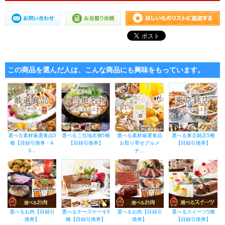
この商品を選んだ人は、こんな商品にも興味をもっています。
選べる素材厳選食品5
選べるご当地名物5種
選べる素材厳選食品
選べる東京銘店5種
種【目録引換券・A
【目録引換券】
お取り寄せグルメ
【目録引換券】
3...
チ...
選べるお肉【目録引
選べるチーズケーキ5
選べるお肉【目録引
選べるスイーツ5種
換券】
種【目録引換券】
換券】
【目録引換券】