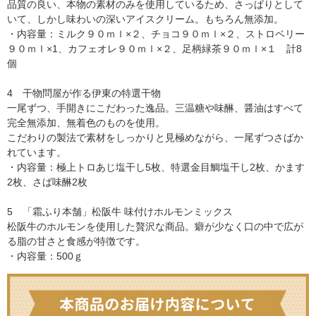
品質の良い、本物の素材のみを使用しているため、さっぱりとして
いて、しかし味わいの深いアイスクリーム。もちろん無添加。
・内容量：ミルク９０ｍｌ×２、チョコ９０ｍｌ×２、ストロベリー
９０ｍｌ×1、カフェオレ９０ｍｌ×２、足柄緑茶９０ｍｌ×１ 計8
個
4 干物問屋が作る伊東の特選干物
一尾ずつ、手開きにこだわった逸品。三温糖や味醂、醤油はすべて
完全無添加、無着色のものを使用。
こだわりの製法で素材をしっかりと見極めながら、一尾ずつさばか
れています。
・内容量：極上トロあじ塩干し5枚、特選金目鯛塩干し2枚、かます
2枚、さば味醂2枚
5 「霜ふり本舗」松阪牛 味付けホルモンミックス
松阪牛のホルモンを使用した贅沢な商品。癖が少なく口の中で広が
る脂の甘さと食感が特徴です。
・内容量：500ｇ