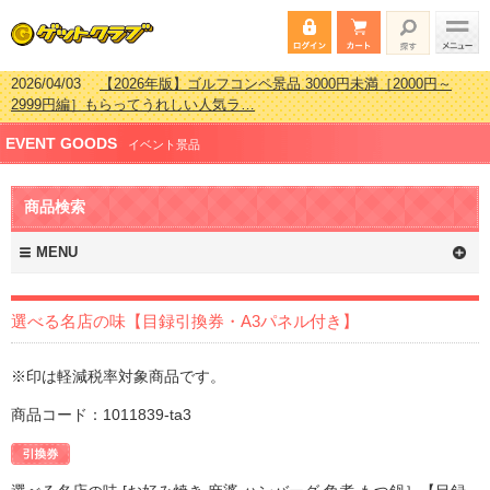
2026/04/03
【2026年版】ゴルフコンペ景品 3000円未満［2000円～
2999円編］もらってうれしい人気ラ…
2026/02/16
【2026年版】結婚式の二次会で貰って嬉しい景品とは？ 更
EVENT GOODS
新しました！
イベント景品
2026/02/03
【2026年版】ゴルフコンペ景品 3000円未満［2000円～
2999円編］もらってうれしい人気ラ…
商品検索
2026/07/15
【2026年版】ビンゴゲーム景品おすすめ金額別人気ランキ
ング 更新しました！
MENU
選べる名店の味【目録引換券・A3パネル付き】
※印は軽減税率対象商品です。
商品コード：1011839-ta3