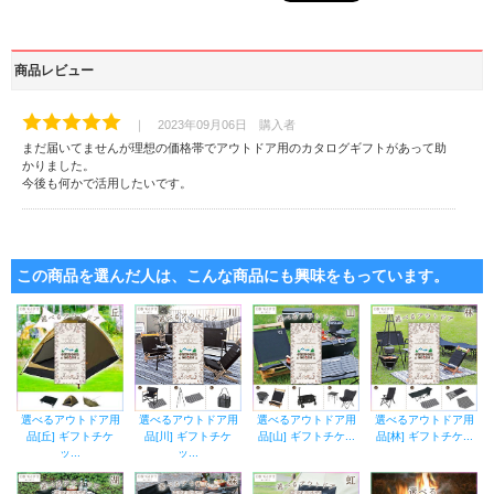
商品レビュー
｜ 2023年09月06日 購入者
まだ届いてませんが理想の価格帯でアウトドア用のカタログギフトがあって助
かりました。
今後も何かで活用したいです。
この商品を選んだ人は、こんな商品にも興味をもっています。
選べるアウトドア用
選べるアウトドア用
選べるアウトドア用
選べるアウトドア用
品[丘] ギフトチケ
品[川] ギフトチケ
品[山] ギフトチケ...
品[林] ギフトチケ...
ッ...
ッ...