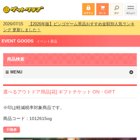
2026/07/15
【2026年版】ビンゴゲーム景品おすすめ金額別人気ランキ
ング 更新しました！
2026/04/03
【2026年版】ゴルフコンペ景品 3000円未満［2000円～
EVENT GOODS
2999円編］もらってうれしい人気ラ…
イベント景品
2026/02/16
【2026年版】結婚式の二次会で貰って嬉しい景品とは？ 更
新しました！
商品検索
2026/02/03
【2026年版】ゴルフコンペ景品 3000円未満［2000円～
2999円編］もらってうれしい人気ラ…
MENU
選べるアウトドア用品[花] ギフトチケット ON・GIFT
※印は軽減税率対象商品です。
商品コード：1012615og