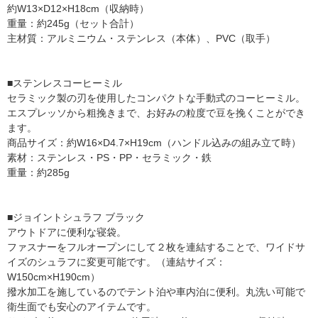
約W13×D12×H18cm（収納時）
重量：約245g（セット合計）
主材質：アルミニウム・ステンレス（本体）、PVC（取手）
■ステンレスコーヒーミル
セラミック製の刃を使用したコンパクトな手動式のコーヒーミル。
エスプレッソから粗挽きまで、お好みの粒度で豆を挽くことができ
ます。
商品サイズ：約W16×D4.7×H19cm（ハンドル込みの組み立て時）
素材：ステンレス・PS・PP・セラミック・鉄
重量：約285g
■ジョイントシュラフ ブラック
アウトドアに便利な寝袋。
ファスナーをフルオープンにして２枚を連結することで、ワイドサ
イズのシュラフに変更可能です。（連結サイズ：
W150cm×H190cm）
撥水加工を施しているのでテント泊や車内泊に便利。丸洗い可能で
衛生面でも安心のアイテムです。