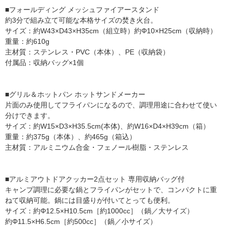
■フォールディング メッシュファイアースタンド
約3分で組み立て可能な本格サイズの焚き火台。
サイズ：約W43×D43×H35cm（組立時）約Φ10×H25cm（収納時）
重量：約610g
主材質：ステンレス・PVC（本体）、PE（収納袋）
付属品：収納バッグ×1個
■グリル＆ホットパン ホットサンドメーカー
片面のみ使用してフライパンになるので、調理用途に合わせて使い
分けできます。
サイズ：約W15×D3×H35.5cm(本体)、約W16×D4×H39cm（箱）
重量：約375g（本体）、約465g（箱込）
主材質：アルミニウム合金・フェノール樹脂・ステンレス
■アルミアウトドアクッカー2点セット 専用収納バッグ付
キャンプ調理に必要な鍋とフライパンがセットで、コンパクトに重
ねて収納可能。鍋には目盛りが付いてとっても便利。
サイズ：約Φ12.5×H10.5cm［約1000cc］（鍋／大サイズ）
約Φ11.5×H6.5cm［約500cc］（鍋／小サイズ）