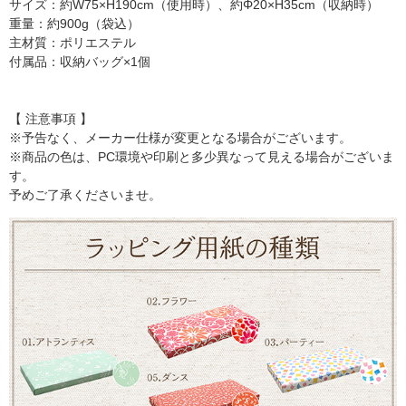
サイズ：約W75×H190cm（使用時）、約Φ20×H35cm（収納時）
重量：約900g（袋込）
主材質：ポリエステル
付属品：収納バッグ×1個
【 注意事項 】
※予告なく、メーカー仕様が変更となる場合がございます。
※商品の色は、PC環境や印刷と多少異なって見える場合がございま
す。
予めご了承くださいませ。