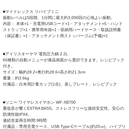
■マイトレックス リバイブミニ
振動レベルは5段階、1分間に最大約3,000回の心地よい振動。
内容： 本体×1・充電用USBコード×1・アタッチメント×5・ハンド
ストラップ×1・携帯用布袋×1・収納用ハードケース・取扱説明書
（保証書）×1・アタッチメント用ストッパーゴム(予備)×2
■アイリスオーヤマ 電気圧力鍋 2.2L
65種類の自動メニューが液晶画面から選択できます。レシピブック
付き。
サイズ：幅約28.2×奥行約28.6×高さ約21.3cm
重量：約3.6kg
付属品：白米用計量カップ(1合)、蒸しプレート、レシピブック
■ソニー ワイヤレスイヤホン WF-XB700
重低音が響くEXTRA BASS。ストレスフリーな接続安定性。安心の
防滴性能IPX4。
連続音楽再生時間:9時間
付属品：専用充電ケース、USB Type-Cケーブル(約20㎝)、ハイブリ