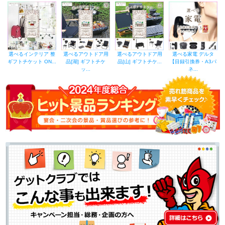
選べるインテリア 整
選べるアウトドア用
選べるアウトドア用
選べる家電 デルタ
ギフトチケット ON...
品[湖] ギフトチケ
品[山] ギフトチケ...
【目録引換券・A3パ
ッ...
ネ...