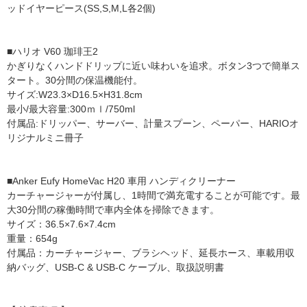
ッドイヤーピース(SS,S,M,L各2個)
■ハリオ V60 珈琲王2
かぎりなくハンドドリップに近い味わいを追求。ボタン3つで簡単ス
タート。30分間の保温機能付。
サイズ:W23.3×D16.5×H31.8cm
最小/最大容量:300ｍｌ/750ml
付属品:ドリッパー、サーバー、計量スプーン、ペーパー、HARIOオ
リジナルミニ冊子
■Anker Eufy HomeVac H20 車用 ハンディクリーナー
カーチャージャーが付属し、1時間で満充電することが可能です。最
大30分間の稼働時間で車内全体を掃除できます。
サイズ：36.5×7.6×7.4cm
重量：654g
付属品：カーチャージャー、ブラシヘッド、延長ホース、車載用収
納バッグ、USB-C & USB-C ケーブル、取扱説明書