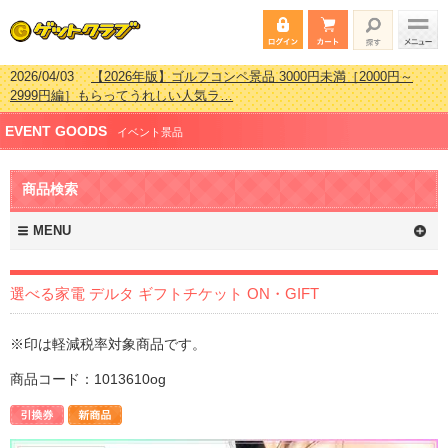
2026/04/03
【2026年版】ゴルフコンペ景品 3000円未満［2000円～
2999円編］もらってうれしい人気ラ…
2026/02/16
【2026年版】結婚式の二次会で貰って嬉しい景品とは？ 更
新しました！
2026/02/03
【2026年版】ゴルフコンペ景品 3000円未満［2000円～
EVENT GOODS
イベント景品
2999円編］もらってうれしい人気ラ…
2026/07/15
【2026年版】ビンゴゲーム景品おすすめ金額別人気ランキ
ング 更新しました！
商品検索
MENU
選べる家電 デルタ ギフトチケット ON・GIFT
※印は軽減税率対象商品です。
商品コード：1013610og