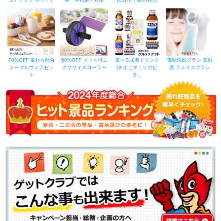
70%OFF 麦わら配合
50%OFF マット付エ
選べる栄養ドリンク
電動洗顔ブラシ 美顔
テーブルウェアセッ
クササイズローラー
(チオビタ｜リポビ
器 フェイスブラシ
ト
タ...