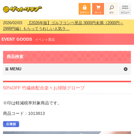
2026/02/03
【2026年版】ゴルフコンペ景品 3000円未満［2000円～
2999円編］もらってうれしい人気ラ…
2026/07/15
【2026年版】ビンゴゲーム景品おすすめ金額別人気ランキ
EVENT GOODS
ング 更新しました！
イベント景品
2026/04/03
【2026年版】ゴルフコンペ景品 3000円未満［2000円～
2999円編］もらってうれしい人気ラ…
商品検索
2026/02/16
【2026年版】結婚式の二次会で貰って嬉しい景品とは？ 更
新しました！
MENU
50%OFF 竹繊維配合楽々お掃除グローブ
※印は軽減税率対象商品です。
商品コード：1013813