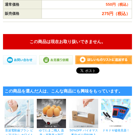
通常価格
550円（税込）
275円（税込）
販売価格
この商品は現在お取り扱いできません。
この商品を選んだ人は、こんな商品にも興味をもっています。
音波電動歯ブラシ ピ
ゆでたまご職人 温
50%OFF バイオマス
ドキドキ嘘発見器！
ュアブラシ ホワイト
泉・半熟楽々対応
配合ポリ袋50枚入