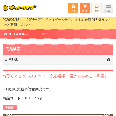
2026/07/15
【2026年版】ビンゴゲーム景品おすすめ金額別人気ランキ
ング 更新しました！
2026/04/03
【2026年版】ゴルフコンペ景品 3000円未満［2000円～
EVENT GOODS
2999円編］もらってうれしい人気ラ…
イベント景品
2026/02/16
【2026年版】結婚式の二次会で貰って嬉しい景品とは？ 更
新しました！
商品検索
2026/02/03
【2026年版】ゴルフコンペ景品 3000円未満［2000円～
2999円編］もらってうれしい人気ラ…
MENU
お取り寄せグルメチケット 菓心谷常 栗きゃらめる（和栗）
※印は軽減税率対象商品です。
商品コード：1013945gt