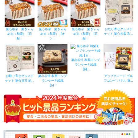
菓心谷常 栗きゃら
菓心谷常 栗きゃら
菓心谷常 栗きゃら
お取り寄せグルメチ
める（和栗）【目
める（和栗）【オ
める（和栗）【目
ケット 菓心谷常 和...
録...
ン...
録...
菓心谷常 和栗モンブ
ランケーキ綾織
【目...
お取り寄せグルメチ
菓心谷常 和栗モンブ
アップグレード ゴル
ケット 菓心谷常 鮎...
ランケーキ綾織
フコンペ パネル 菓...
【目...