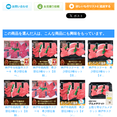
この商品を選んだ人は、こんな商品にも興味をもっています。
神戸牛＆松阪牛ステ
神戸牛焼肉用 希少
神戸牛ステーキ 希
神戸牛ステーキ 希
ーキ 希少部位食
部位3種セット【目
少部位3種セット
少部位3種セット
べ...
録...
【目...
【オ...
神戸牛焼肉用 希少
神戸牛＆松阪牛ステ
神戸牛焼肉用 希少
お取り寄せグルメチ
部位3種セット【目
ーキ 希少部位食
部位3種セット【オ
ケット 神戸牛ステ
録...
べ...
ン...
ー...