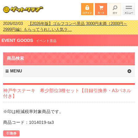
2026/02/03
【2026年版】ゴルフコンペ景品 3000円未満［2000円～
2999円編］もらってうれしい人気ラ…
2026/07/15
【2026年版】ビンゴゲーム景品おすすめ金額別人気ランキ
EVENT GOODS
ング 更新しました！
イベント景品
2026/04/03
【2026年版】ゴルフコンペ景品 3000円未満［2000円～
2999円編］もらってうれしい人気ラ…
商品検索
2026/02/16
【2026年版】結婚式の二次会で貰って嬉しい景品とは？ 更
新しました！
MENU
神戸牛ステーキ 希少部位3種セット【目録引換券・A3パネル
付き】
※印は軽減税率対象商品です。
商品コード：1014019-ta3