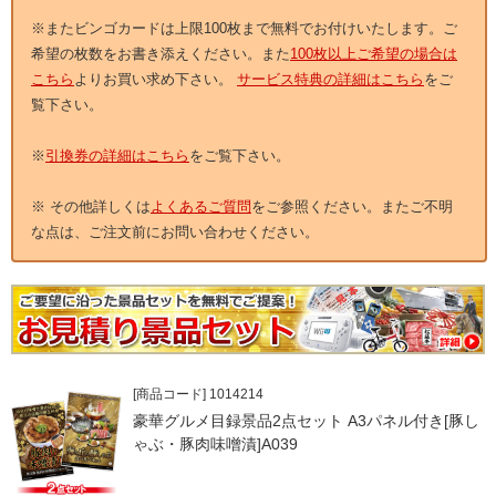
※またビンゴカードは上限100枚まで無料でお付けいたします。ご
希望の枚数をお書き添えください。また
100枚以上ご希望の場合は
こちら
よりお買い求め下さい。
サービス特典の詳細はこちら
をご
覧下さい。
※
引換券の詳細はこちら
をご覧下さい。
※ その他詳しくは
よくあるご質問
をご参照ください。またご不明
な点は、ご注文前にお問い合わせください。
[商品コード] 1014214
豪華グルメ目録景品2点セット A3パネル付き[豚し
ゃぶ・豚肉味噌漬]A039