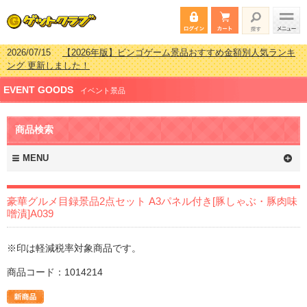
2026/07/15
【2026年版】ビンゴゲーム景品おすすめ金額別人気ランキ
ング 更新しました！
2026/04/03
【2026年版】ゴルフコンペ景品 3000円未満［2000円～
EVENT GOODS
2999円編］もらってうれしい人気ラ…
イベント景品
2026/02/16
【2026年版】結婚式の二次会で貰って嬉しい景品とは？ 更
新しました！
商品検索
2026/02/03
【2026年版】ゴルフコンペ景品 3000円未満［2000円～
2999円編］もらってうれしい人気ラ…
MENU
豪華グルメ目録景品2点セット A3パネル付き[豚しゃぶ・豚肉味
噌漬]A039
※印は軽減税率対象商品です。
商品コード：1014214