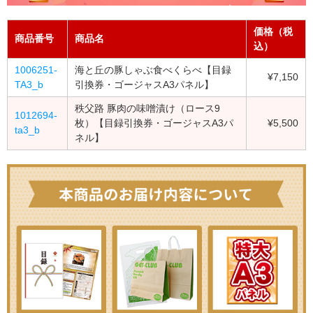
価格（税
商品番号
商品名
込）
1006251-
海と丘の豚しゃぶ食べくらべ【目録
¥7,150
TA3_b
引換券・ゴージャスA3パネル】
秩父路 豚肉の味噌漬け（ロース9
1012694-
枚）【目録引換券・ゴージャスA3パ
¥5,500
ta3_b
ネル】