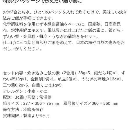
特別なパッケージで伝えたい贈り物に
お米2合とお水、ひとつのパックを入れて炊くだけで、美味しい炊き
込みご飯が手軽にできます。
化学調味料を使用せず本醸造醤油をベースに、国産鶏、日高産昆
布、焼津産鰹エキスで、風味豊かに仕上げたご飯の素に、銀だら・
ずわい蟹・金目鯛・帆立・うなぎの蒲焼きをセット。
仕上げに三つ葉と白煎りごまを添えて、日本の海や自然の恵みをお
召し上がりください。
セット内容：炊き込みご飯の素（2合用）38g×5、銀だら1切×1、ず
わい蟹13g×1、金目鯛1切×1、帆立2個×1、うなぎの蒲焼き13g×1、
三つ葉0.2g×5、白煎りごま1g×5
アレルゲン：小麦・かに
配送・お届け形態：常温便
箱サイズ：277 × 356 × 75 mm、風呂敷サイズ／360 × 360 mm
保存方法：冷暗所保存
賞味期限：製造より6ヶ月