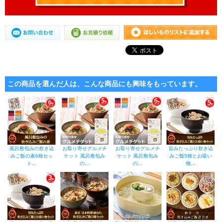
この商品を選んだ人は、こんな商品にも興味をもっています。
風呂敷包みの炊き込
お取り寄せグルメチ
お取り寄せグルメチ
旨みたっぷり炊き込
みご飯の素6種セッ
ケット 風呂敷包み
ケット 風呂敷包み
みご飯5種とお吸い
ト...
の...
の...
物...