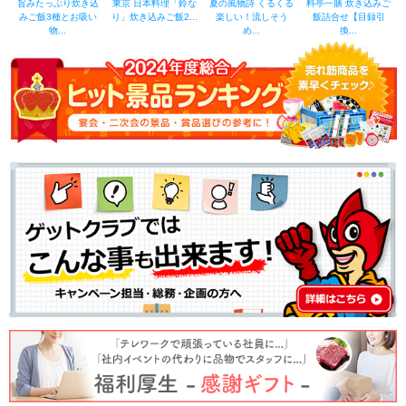
旨みたっぷり炊き込
東京 日本料理「鈴な
夏の風物詩 くるくる
料亭一膳 炊き込みご
みご飯3種とお吸い
り」炊き込みご飯2...
楽しい！流しそう
飯詰合せ【目録引
物...
め...
換...