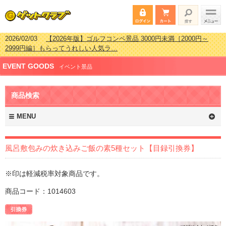
2026/02/03
【2026年版】ゴルフコンペ景品 3000円未満［2000円～
2999円編］もらってうれしい人気ラ…
2026/07/15
【2026年版】ビンゴゲーム景品おすすめ金額別人気ランキ
EVENT GOODS
ング 更新しました！
イベント景品
2026/04/03
【2026年版】ゴルフコンペ景品 3000円未満［2000円～
2999円編］もらってうれしい人気ラ…
商品検索
2026/02/16
【2026年版】結婚式の二次会で貰って嬉しい景品とは？ 更
新しました！
MENU
風呂敷包みの炊き込みご飯の素5種セット【目録引換券】
※印は軽減税率対象商品です。
商品コード：1014603