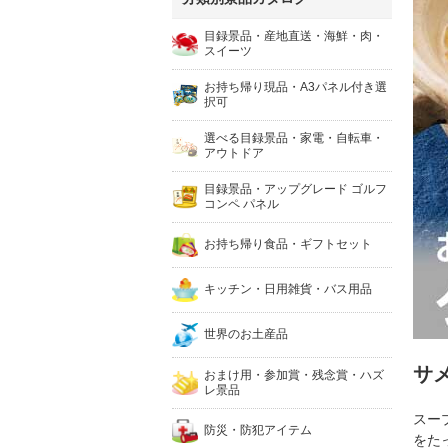
目録景品・産地直送・海鮮・肉・
スイーツ
お持ち帰り現品・A3パネル付き選
択可
選べる目録景品・家電・自転車・
アウトドア
目録景品・アップグレード ゴルフ
コンペ パネル
お持ち帰り食品・ギフトセット
キッチン・日用雑貨・バス用品
世界のお土産品
サ
おまけ用・参加賞・残念賞・ハズ
レ景品
スー
防災・防犯アイテム
をた