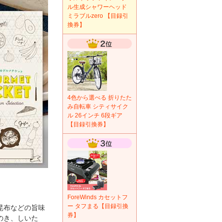
ル生成シャワーヘッド
ミラブルzero 【目録引
換券】
4色から選べる 折りたた
み自転車 シティサイク
ル 26インチ 6段ギア
【目録引換券】
ForeWinds カセットフ
ー タフまる【目録引換
昆布などの旨味
券】
のき、しいた