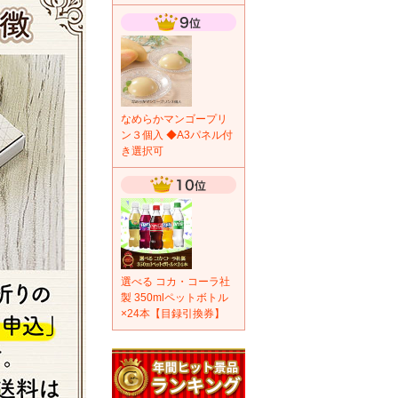
なめらかマンゴープリ
ン３個入 ◆A3パネル付
き選択可
選べる コカ・コーラ社
製 350mlペットボトル
×24本【目録引換券】