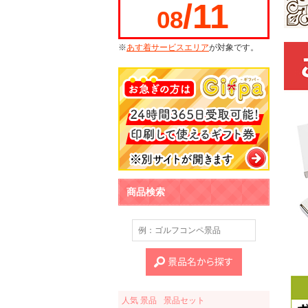
/11
08
※
あす着サービスエリア
が対象です。
商品検索
人気 景品
景品セット