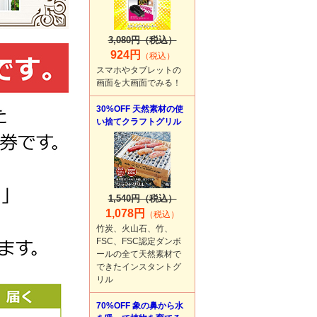
3,080円（税込）
924円
（税込）
スマホやタブレットの
画面を大画面でみる！
30%OFF 天然素材の使
い捨てクラフトグリル
1,540円（税込）
1,078円
（税込）
竹炭、火山石、竹、
FSC、FSC認定ダンボ
ールの全て天然素材で
できたインスタントグ
リル
70%OFF 象の鼻から水