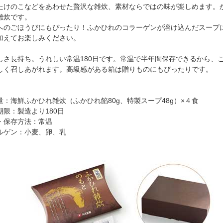
たけのこなどをあわせた贅沢な雑炊、素材ならではの味が楽しめます。
雑炊です。
へのごほうびにもぴったり！ふかひれのコラーゲンが溶け込んだスープ
加えてお楽しみください。
しさ長持ち。うれしい常温180日です。常温で半年間保存できるから、
しく召しあがれます。高級感がある箱は贈りものにもぴったりです。
量：海鮮ふかひれ雑炊（ふかひれ餡80g、特製スープ48g）×４食
期限：製造より180日
・保存方法：常温
ルゲン：小麦、卵、乳