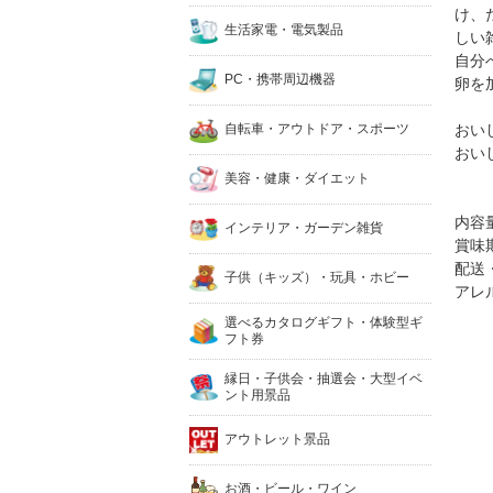
け、
生活家電・電気製品
しい
自分
PC・携帯周辺機器
卵を
自転車・アウトドア・スポーツ
おい
おい
美容・健康・ダイエット
内容
インテリア・ガーデン雑貨
賞味
配送
子供（キッズ）・玩具・ホビー
アレ
選べるカタログギフト・体験型ギ
フト券
縁日・子供会・抽選会・大型イベ
ント用景品
アウトレット景品
お酒・ビール・ワイン