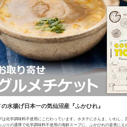
メの水揚げ日本一の気仙沼産『ふかひれ』
プは化学調味料不使用にこだわっています。ホタテにさんま、いわし、
っぷりの濃厚で化学調味料不使用の海鮮スープに、ふかひれの姿煮にえ