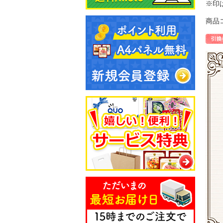
※印
商品コ