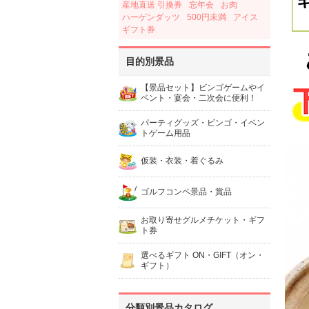
産地直送 引換券
忘年会
お肉
ハーゲンダッツ
500円未満
アイス
ギフト券
目的別景品
【景品セット】ビンゴゲームやイ
ベント・宴会・二次会に便利！
パーティグッズ・ビンゴ・イベン
トゲーム用品
仮装・衣装・着ぐるみ
ゴルフコンペ景品・賞品
お取り寄せグルメチケット・ギフ
ト券
選べるギフト ON・GIFT（オン・
ギフト）
分類別景品カタログ