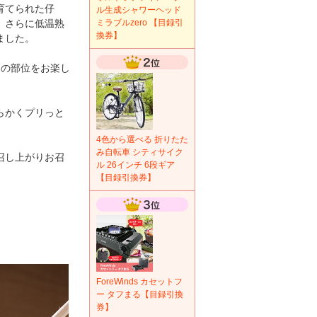
育てられた仔
ル生成シャワーヘッド
、さらに低温熟
ミラブルzero 【目録引
換券】
ました。
つの部位をお楽し
らかくプリっと
4色から選べる 折りたた
み自転車 シティサイク
召し上がりお召
ル 26インチ 6段ギア
【目録引換券】
ForeWinds カセットフ
ー タフまる【目録引換
券】