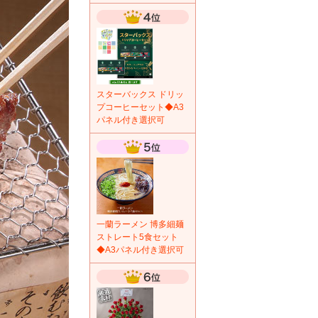
スターバックス ドリッ
プコーヒーセット◆A3
パネル付き選択可
一蘭ラーメン 博多細麺
ストレート5食セット
◆A3パネル付き選択可