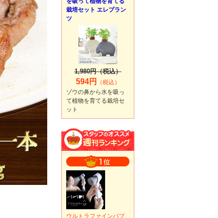
を吸って植物を育てる
栽培セット エレプラン
ツ
1,980円（税込）
594円
（税込）
ゾウの鼻から水を吸っ
て植物を育てる栽培セ
ット
ウルトラファインバブ