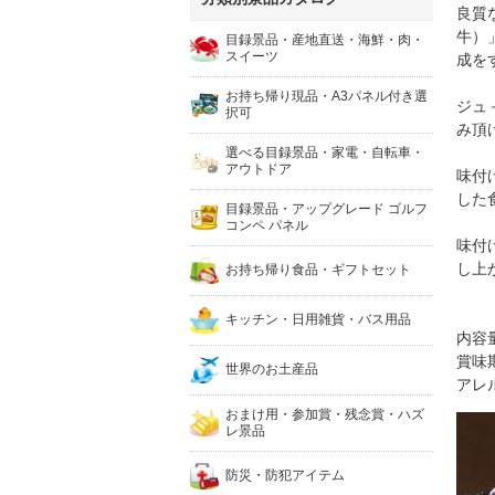
良質
牛）
目録景品・産地直送・海鮮・肉・
スイーツ
成を
お持ち帰り現品・A3パネル付き選
ジュ
択可
み頂
選べる目録景品・家電・自転車・
アウトドア
味付
した
目録景品・アップグレード ゴルフ
コンペ パネル
味付
し上
お持ち帰り食品・ギフトセット
キッチン・日用雑貨・バス用品
内容量
賞味
世界のお土産品
アレ
おまけ用・参加賞・残念賞・ハズ
レ景品
防災・防犯アイテム