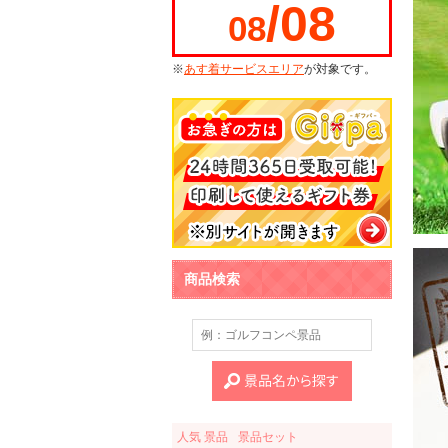
/08
08
※
あす着サービスエリア
が対象です。
商品検索
人気 景品
景品セット