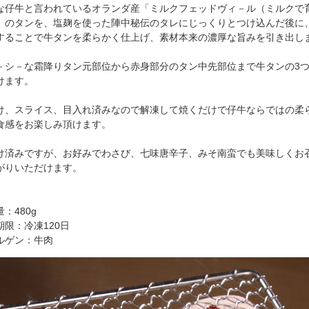
な仔牛と言われているオランダ産「ミルクフェッドヴィ－ル（ミルクで
」のタンを、塩麹を使った陣中秘伝のタレにじっくりとつけ込んだ後に
することで牛タンを柔らかく仕上げ、素材本来の濃厚な旨みを引き出し
－シ－な霜降りタン元部位から赤身部分のタン中先部位まで牛タンの3
けます。
け、スライス、目入れ済みなので解凍して焼くだけで仔牛ならではの柔
食感をお楽しみ頂けます。
け済みですが、お好みでわさび、七味唐辛子、みそ南蛮でも美味しくお
がりいただけます。
：480g
期限：冷凍120日
ルゲン：牛肉