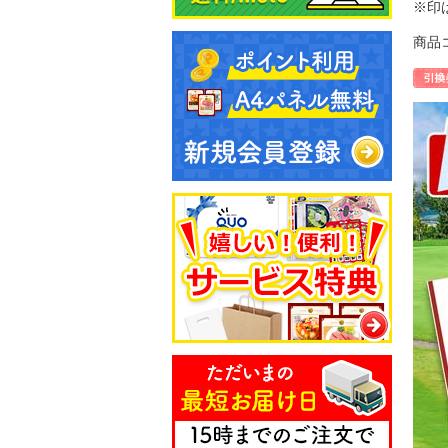
※印
商品コ