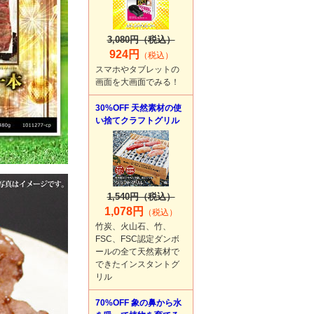
3,080円（税込）
924円
（税込）
スマホやタブレットの
画面を大画面でみる！
30%OFF 天然素材の使
い捨てクラフトグリル
1,540円（税込）
1,078円
（税込）
竹炭、火山石、竹、
FSC、FSC認定ダンボ
ールの全て天然素材で
できたインスタントグ
リル
70%OFF 象の鼻から水