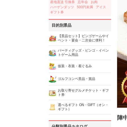
産地直送 引換券
忘年会
お肉
ハーゲンダッツ
500円未満
アイス
ギフト券
目的別景品
【景品セット】ビンゴゲームやイ
ベント・宴会・二次会に便利！
パーティグッズ・ビンゴ・イベン
トゲーム用品
仮装・衣装・着ぐるみ
ゴルフコンペ景品・賞品
お取り寄せグルメチケット・ギフ
ト券
選べるギフト ON・GIFT（オン・
ギフト）
陣
分類別景品カタログ