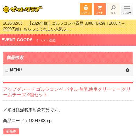
2026/02/03
【2026年版】ゴルフコンペ景品 3000円未満［2000円～
2999円編］もらってうれしい人気ラ…
2026/07/15
【2026年版】ビンゴゲーム景品おすすめ金額別人気ランキ
ング 更新しました！
2026/04/03
【2026年版】ゴルフコンペ景品 3000円未満［2000円～
EVENT GOODS
イベント景品
2999円編］もらってうれしい人気ラ…
2026/02/16
【2026年版】結婚式の二次会で貰って嬉しい景品とは？ 更
新しました！
商品検索
MENU
アップグレード ゴルフコンペ パネル 生乳使用クリーミー クリ
ームチーズ 4個セット
※印は軽減税率対象商品です。
商品コード：1004383-cp