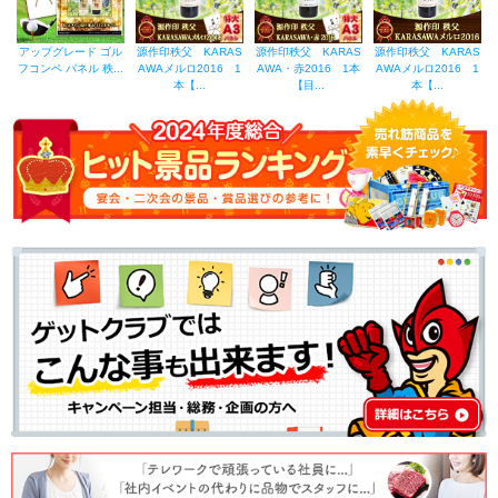
アップグレード ゴル
源作印秩父 KARAS
源作印秩父 KARAS
源作印秩父 KARAS
フコンペ パネル 秩...
AWAメルロ2016 1
AWA・赤2016 1本
AWAメルロ2016 1
本【...
【目...
本【...