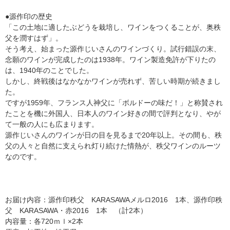
●源作印の歴史
「この土地に適したぶどうを栽培し、ワインをつくることが、奥秩
父を潤すはず」。
そう考え、始まった源作じいさんのワインづくり。試行錯誤の末、
念願のワインが完成したのは1938年。ワイン製造免許が下りたの
は、1940年のことでした。
しかし、終戦後はなかなかワインが売れず、苦しい時期が続きまし
た。
ですが1959年、フランス人神父に「ボルドーの味だ！」と称賛され
たことを機に外国人、日本人のワイン好きの間で評判となり、やが
て一般の人にも広まります。
源作じいさんのワインが日の目を見るまで20年以上。その間も、秩
父の人々と自然に支えられ灯り続けた情熱が、秩父ワインのルーツ
なのです。
お届け内容：源作印秩父 KARASAWAメルロ2016 1本、源作印秩
父 KARASAWA・赤2016 1本 （計2本）
内容量：各720ｍｌ×2本