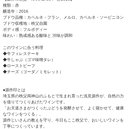
種類：赤
醸造年：2016
ブドウ品種：カベルネ・フラン、メルロ、カベルネ・ソービニヨン
ブドウ収穫地：秩父自園
ボディ感：フルボディー
味わい：熟成感ある酸味と 渋味が調和
このワインに合う料理
◆牛フィレステーキ
◆牛しゃぶ（ゴマ味噌タレ）
◆ローストビーフ
◆チーズ（ゴーダ／ミモレット）
●源作印とは
埼玉県の秩父両神山のふもとで生まれ育った浅見源作が、自然の力
を借りてつくりあげたワインです。
「お天道さまがつくったぶどうを発酵させて、よく寝かせて、健康
なワインをつくる」。
源作じいさんの教えを守り、今日もここ秩父で、おいしいワインを
丁寧につくっています。