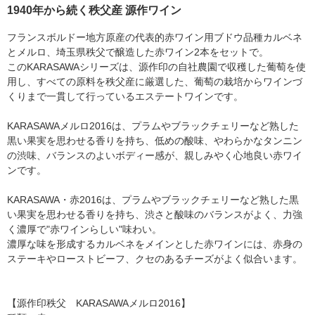
1940年から続く秩父産 源作ワイン
フランスボルドー地方原産の代表的赤ワイン用ブドウ品種カルベネ
とメルロ、埼玉県秩父で醸造した赤ワイン2本をセットで。
このKARASAWAシリーズは、源作印の自社農園で収穫した葡萄を使
用し、すべての原料を秩父産に厳選した、葡萄の栽培からワインづ
くりまで一貫して行っているエステートワインです。
KARASAWAメルロ2016は、プラムやブラックチェリーなど熟した
黒い果実を思わせる香りを持ち、低めの酸味、やわらかなタンニン
の渋味、バランスのよいボディー感が、親しみやく心地良い赤ワイ
ンです。
KARASAWA・赤2016は、プラムやブラックチェリーなど熟した黒
い果実を思わせる香りを持ち、渋さと酸味のバランスがよく、力強
く濃厚で"赤ワインらしい"味わい。
濃厚な味を形成するカルベネをメインとした赤ワインには、赤身の
ステーキやローストビーフ、クセのあるチーズがよく似合います。
【源作印秩父 KARASAWAメルロ2016】