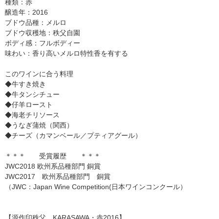
種類：赤
醸造年：2016
ブドウ品種：メルロ
ブドウ収穫地：秩父自園
ボディ感：フルボディー
味わい：香り高いメルロ特性香を有する
このワインに合う料理
◆牛すき焼き
◆牛タンシチュー
◆仔羊ロースト
◆海老チリソース
◆うなぎ蒲焼（関西）
◆チーズ（カマンベール／プティアグール）
＊＊＊ 受賞履歴 ＊＊＊
JWC2018 欧州系品種部門 銅賞
JWC2017 欧州系品種部門 銅賞
（JWC：Japan Wine Competition(日本ワインコンクール）
【源作印秩父 KARASAWA・赤2016】