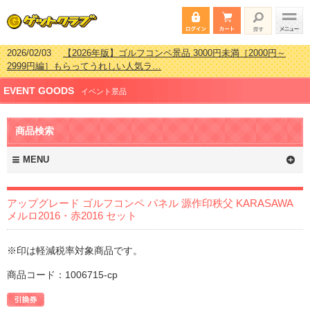
2026/02/03
【2026年版】ゴルフコンペ景品 3000円未満［2000円～
2999円編］もらってうれしい人気ラ…
2026/07/15
【2026年版】ビンゴゲーム景品おすすめ金額別人気ランキ
EVENT GOODS
ング 更新しました！
イベント景品
2026/04/03
【2026年版】ゴルフコンペ景品 3000円未満［2000円～
2999円編］もらってうれしい人気ラ…
商品検索
2026/02/16
【2026年版】結婚式の二次会で貰って嬉しい景品とは？ 更
新しました！
MENU
アップグレード ゴルフコンペ パネル 源作印秩父 KARASAWA
メルロ2016・赤2016 セット
※印は軽減税率対象商品です。
商品コード：1006715-cp