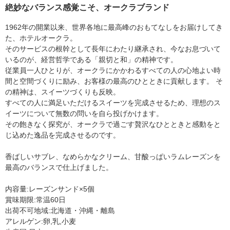
絶妙なバランス感覚こそ、オークラブランド
1962年の開業以来、世界各地に最高峰のおもてなしをお届けしてき
た、ホテルオークラ。
そのサービスの根幹として長年にわたり継承され、今なお息づいて
いるのが、経営哲学である「親切と和」の精神です。
従業員一人ひとりが、オークラにかかわるすべての人の心地よい時
間と空間づくりに励み、お客様の最高のひとときに貢献します。 そ
の精神は、スイーツづくりも反映。
すべての人に満足いただけるスイーツを完成させるため、理想のス
イーツについて無数の問いを自ら投げかけます。
その飽きなく探究が、オークラで過ごす贅沢なひとときと感動をと
じ込めた逸品を完成させるのです。
香ばしいサブレ、なめらかなクリーム、甘酸っぱいラムレーズンを
最高のバランスで仕上げました。
内容量:レーズンサンド×5個
賞味期限:常温60日
出荷不可地域:北海道・沖縄・離島
アレルゲン:卵,乳,小麦