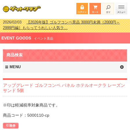
2026/02/03
【2026年版】ゴルフコンペ景品 3000円未満［2000円～
2999円編］もらってうれしい人気ラ…
2026/07/15
【2026年版】ビンゴゲーム景品おすすめ金額別人気ランキ
ング 更新しました！
EVENT GOODS
イベント景品
2026/04/03
【2026年版】ゴルフコンペ景品 3000円未満［2000円～
2999円編］もらってうれしい人気ラ…
2026/02/16
【2026年版】結婚式の二次会で貰って嬉しい景品とは？ 更
商品検索
新しました！
MENU
アップグレード ゴルフコンペ パネル ホテルオークラ レーズン
サンド 5個
※印は軽減税率対象商品です。
商品コード：5000110-cp