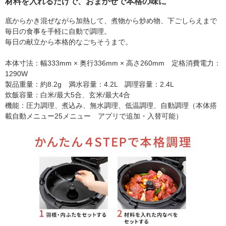
材料を入れるだけで、おまかせで本格の味に
底からかき混ぜながら加熱して、煮物から炒め物、下ごしらえまで
毎日の食事を手軽に自動で調理。
毎日の献立から本格的なごちそうまで。
本体寸法：幅333mm × 奥行336mm × 高さ260mm 定格消費電力：
1290W
製品重量：約8.2g 満水容量：4.2L 調理容量：2.4L
炊飯容量：白米/最大5合、玄米/最大4合
機能：圧力調理、煮込み、無水調理、低温調理、自動調理（本体搭
載自動メニュー25メニュー アプリで追加・入替可能）