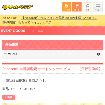
2026/02/03
【2026年版】ゴルフコンペ景品 3000円未満［2000円～
2999円編］もらってうれしい人気ラ…
2026/07/15
【2026年版】ビンゴゲーム景品おすすめ金額別人気ランキ
EVENT GOODS
ング 更新しました！
イベント景品
2026/04/03
【2026年版】ゴルフコンペ景品 3000円未満［2000円～
2999円編］もらってうれしい人気ラ…
商品検索
2026/02/16
【2026年版】結婚式の二次会で貰って嬉しい景品とは？ 更
新しました！
MENU
Panasonic 自動調理鍋 オートクッカー ビストロ【目録引換券】
※印は軽減税率対象商品です。
商品コード：1015197