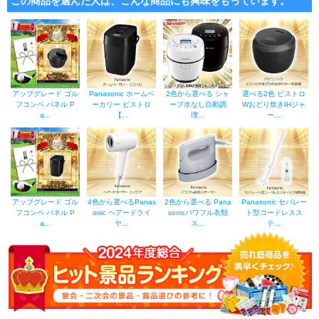
この商品を選んだ人は、こんな商品にも興味をもっています。
アップグレード ゴル
Panasonic ホームベ
2色から選べる シャ
選べる2色 ビストロ
フコンペ パネル P
ーカリー ビストロ
ープ水なし自動調
Wおどり炊きIHジャ
a...
【...
理...
ー...
アップグレード ゴル
4色から選べるPanas
2色から選べる Pana
Panasonic セパレー
フコンペ パネル P
onic ヘアードライ
sonicパワフル衣類
ト型コードレスス
a...
ヤ...
ス...
テ...