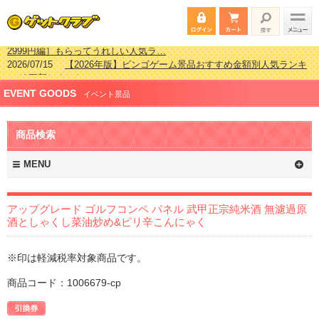
2026/07/15
【2026年版】ビンゴゲーム景品おすすめ金額別人気ランキ
ング 更新しました！
2026/04/03
【2026年版】ゴルフコンペ景品 3000円未満［2000円～
EVENT GOODS
2999円編］もらってうれしい人気ラ…
イベント景品
2026/02/16
【2026年版】結婚式の二次会で貰って嬉しい景品とは？ 更
新しました！
商品検索
2026/02/03
【2026年版】ゴルフコンペ景品 3000円未満［2000円～
2999円編］もらってうれしい人気ラ…
MENU
アップグレード ゴルフコンペ パネル 武甲正宗純米酒 無濾過原
酒としゃくし菜油炒め&ピリ辛こんにゃく
※印は軽減税率対象商品です。
商品コード：1006679-cp