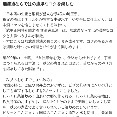
無濾過ならではの濃厚なコクを楽しむ
「日本酒の生産と消費が盛んな県4位の埼玉県」
秩父の酒はミネラル分が豊富な中硬水で、やや辛口に仕上がり、日
本酒ファンを愉しませてくれる味わい。
「武甲正宗特別純米酒 無濾過原酒」は、無濾過ならではの濃酵なコ
クと力強いうまみが特徴。
うすにごりは無濾過製法の独自のうまみ成分です。コクのあるお酒
は濃厚な味つけの料理と相性がよく楽しめます。
築200年の「土蔵」で自社酵母を使い、仕込から仕上げまで、丁寧
につくられる日本酒は、秩父の恵まれた自然と、昔ながらのやり方
を継承してきた賜物です。
「秩父のおかずでちょい飲み」
お酒の肴に、ご飯やお弁当のおかずに、ピザの具やおにぎりの具と
しても重宝するおかずを2品セットにしました。
しゃくし菜油炒め：山あいの郷で作られる、しゃくし菜の漬物は、
秩父特産のおすすめお土産品1位！そのままで美味しいしゃくし菜
を、秩父の家庭でよく食べられている油炒めにしています。
ピリッとこんにゃく：国産のこんにゃく原料と水を使用し、醤油味