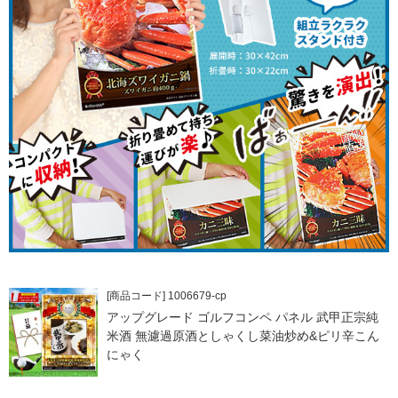
[商品コード] 1006679-cp
アップグレード ゴルフコンペ パネル 武甲正宗純
米酒 無濾過原酒としゃくし菜油炒め&ピリ辛こん
にゃく