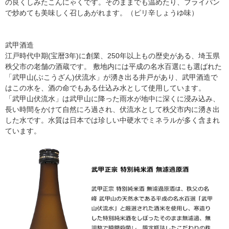
の良くしみたこんにゃくです。そのままでも温めたり、フライパン
で炒めても美味しく召しあがれます。（ピリ辛しょうゆ味）
武甲酒造
江戸時代中期(宝暦3年)に創業、250年以上もの歴史がある、埼玉県
秩父市の老舗の酒蔵です。 敷地内には平成の名水百選にも選ばれた
「武甲山(ぶこうざん)伏流水」が湧き出る井戸があり、武甲酒造で
はこの水を、酒の命でもある仕込み水として使用しています。
「武甲山伏流水」は武甲山に降った雨水が地中に深くに浸み込み、
長い時間をかけて自然にろ過され、伏流水として秩父市内に湧き出
した水です。水質は日本では珍しい中硬水でミネラルが多く含まれ
ています。