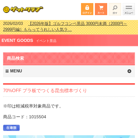
2026/02/03
【2026年版】ゴルフコンペ景品 3000円未満［2000円～
2999円編］もらってうれしい人気ラ…
2026/07/15
【2026年版】ビンゴゲーム景品おすすめ金額別人気ランキ
EVENT GOODS
ング 更新しました！
イベント景品
2026/04/03
【2026年版】ゴルフコンペ景品 3000円未満［2000円～
2999円編］もらってうれしい人気ラ…
商品検索
2026/02/16
【2026年版】結婚式の二次会で貰って嬉しい景品とは？ 更
新しました！
MENU
70%OFF プラ板でつくる昆虫標本づくり
※印は軽減税率対象商品です。
商品コード：1015504