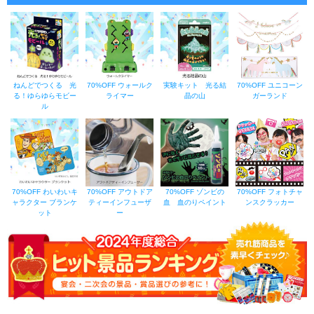
ねんどでつくる 光
70%OFF ウォールク
実験キット 光る結
70%OFF ユニコーン
る！ゆらゆらモビー
ライマー
晶の山
ガーランド
ル
70%OFF わいわいキ
70%OFF アウトドア
70%OFF ゾンビの
70%OFF フォトチャ
ャラクター ブランケ
ティーインフューザ
血 血のりペイント
ンスクラッカー
ット
ー