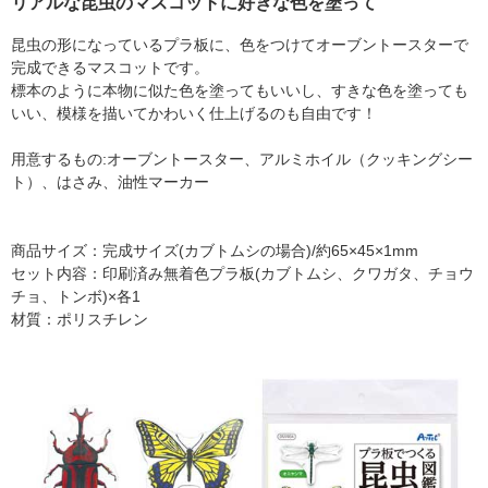
リアルな昆虫のマスコットに好きな色を塗って
昆虫の形になっているプラ板に、色をつけてオーブントースターで
完成できるマスコットです。
標本のように本物に似た色を塗ってもいいし、すきな色を塗っても
いい、模様を描いてかわいく仕上げるのも自由です！
用意するもの:オーブントースター、アルミホイル（クッキングシー
ト）、はさみ、油性マーカー
商品サイズ：完成サイズ(カブトムシの場合)/約65×45×1mm
セット内容：印刷済み無着色プラ板(カブトムシ、クワガタ、チョウ
チョ、トンボ)×各1
材質：ポリスチレン